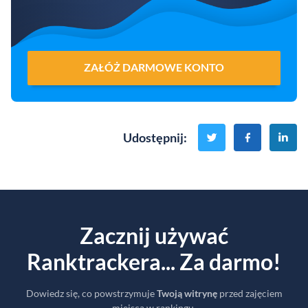
ZAŁÓŻ DARMOWE KONTO
Udostępnij
:
Zacznij używać
Ranktrackera... Za darmo!
Dowiedz się, co powstrzymuje
Twoją witrynę
przed zajęciem
miejsca w rankingu.