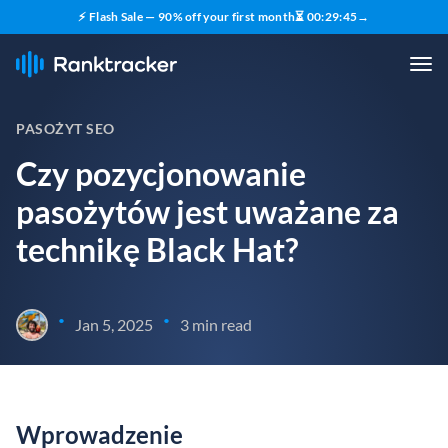
⚡ Flash Sale — 90% off your first month
⏳
00
:
29
:
45
→
PASOŻYT SEO
Czy pozycjonowanie
pasożytów jest uważane za
technikę Black Hat?
•
•
Jan 5, 2025
3 min read
Wprowadzenie