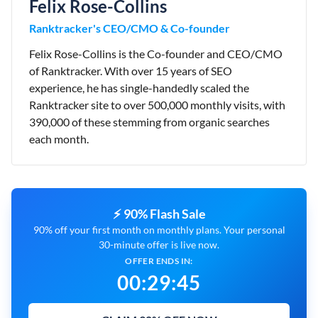
Felix Rose-Collins
Ranktracker's CEO/CMO & Co-founder
Felix Rose-Collins is the Co-founder and CEO/CMO
of Ranktracker. With over 15 years of SEO
experience, he has single-handedly scaled the
Ranktracker site to over 500,000 monthly visits, with
390,000 of these stemming from organic searches
each month.
⚡ 90% Flash Sale
90% off your first month on monthly plans. Your personal
30-minute offer is live now.
OFFER ENDS IN:
00
:
29
:
45