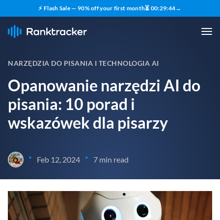
⚡ Flash Sale — 90% off your first month
⏳
00
:
29
:
43
→
NARZĘDZIA DO PISANIA I TECHNOLOGIA AI
Opanowanie narzędzi AI do
pisania: 10 porad i
wskazówek dla pisarzy
•
•
Feb 12, 2024
7 min read