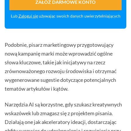
ZAŁÓŻ DARMOWE KONTO
Lub
Zaloguj się
używając swoich danych uwierzytelniających
Podobnie, pisarz marketingowy przygotowujący
nową kampanię marki może wprowadzić ogólne
słowa kluczowe, takie jak inicjatywy na rzecz
zrównoważonego rozwoju środowiska i otrzymać
wygenerowane sugestie dotyczące potencjalnych
tematów artykułów i kątów.
Narzędzia AI są korzystne, gdy szukasz kreatywnych
wskazówek lub zmagasz się z projektem pisania.
Działają one jak akceleratory ideacji, dostarczając
obfity surowiec do udoskonalenia i rozwinięcia przy