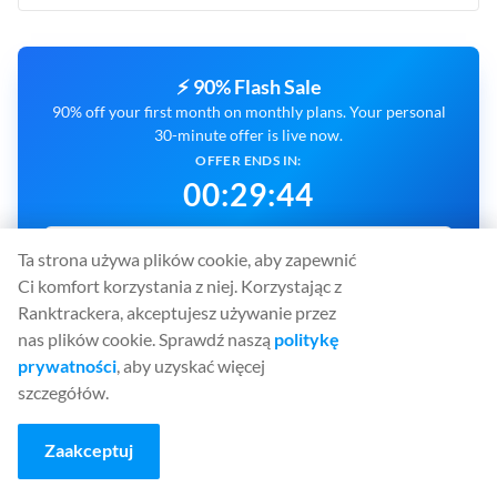
⚡ 90% Flash Sale
90% off your first month on monthly plans. Your personal
30-minute offer is live now.
OFFER ENDS IN:
00
:
29
:
43
CLAIM 90% OFF NOW
Ta strona używa plików cookie, aby zapewnić
Ci komfort korzystania z niej. Korzystając z
Ranktrackera, akceptujesz używanie przez
nas plików cookie. Sprawdź naszą
politykę
prywatności
, aby uzyskać więcej
PLATFORMA TYPU "WSZYSTKO W
szczegółów.
JEDNYM" DO SKUTECZNEGO
POZYCJONOWANIA
Zaakceptuj
Rank Tracker