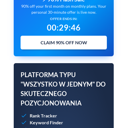
90% off your first month on monthly plans. Your
personal 30-minute offer is live now.
OFFER ENDS IN:
00
:
29
:
45
CLAIM 90% OFF NOW
PLATFORMA TYPU
"WSZYSTKO W JEDNYM" DO
SKUTECZNEGO
POZYCJONOWANIA
Rank Tracker
Keyword Finder