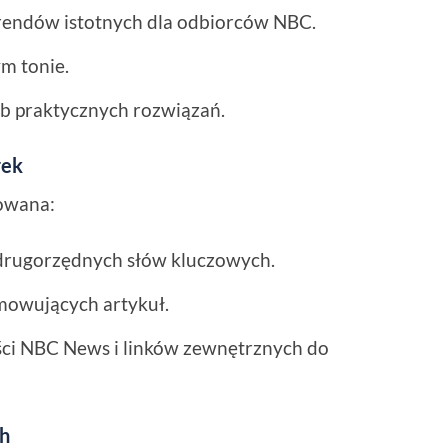
rendów istotnych dla odbiorców NBC.
m tonie.
ub praktycznych rozwiązań.
rek
nowana:
drugorzędnych słów kluczowych.
mowujących artykuł.
ci NBC News i linków zewnętrznych do
ch