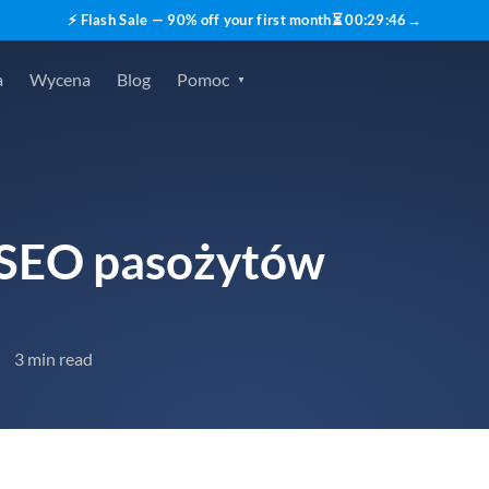
⚡ Flash Sale — 90% off your first month
⏳
00
:
29
:
45
→
a
Wycena
Blog
Pomoc
 SEO pasożytów
3 min read
•