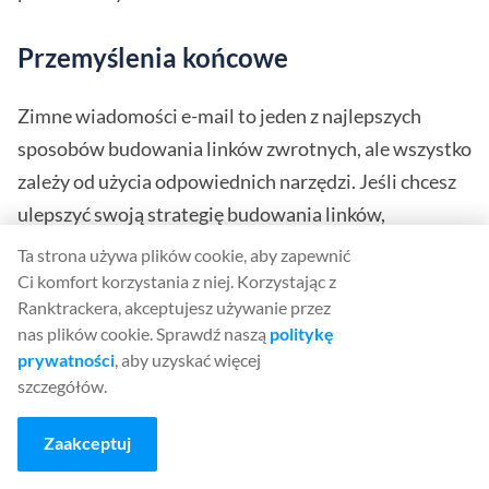
Przemyślenia końcowe
Zimne wiadomości e-mail to jeden z najlepszych
sposobów budowania linków zwrotnych, ale wszystko
zależy od użycia odpowiednich narzędzi. Jeśli chcesz
ulepszyć swoją strategię budowania linków,
dostępnych jest wiele świetnych narzędzi do
Ta strona używa plików cookie, aby zapewnić
wysyłania zimnych e-maili. Większość z nich jest
Ci komfort korzystania z niej. Korzystając z
Ranktrackera, akceptujesz używanie przez
płatna, ale wiele z nich oferuje bezpłatne wersje
nas plików cookie. Sprawdź naszą
politykę
próbne, dzięki czemu możesz zapoznać się z opcjami i
prywatności
, aby uzyskać więcej
znaleźć takie, które pasują do twojego budżetu.
szczegółów.
Chcesz osiągnąć jeszcze lepsze wyniki? Skoncentruj
się na najlepszych praktykach, takich jak
Zaakceptuj
targetowanie, rozgrzewanie domeny i personalizacja.