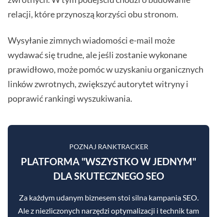
relacji, które przynoszą korzyści obu stronom.
Wysyłanie zimnych wiadomości e-mail może
wydawać się trudne, ale jeśli zostanie wykonane
prawidłowo, może pomóc w uzyskaniu organicznych
linków zwrotnych, zwiększyć autorytet witryny i
poprawić rankingi wyszukiwania.
POZNAJ RANKTRACKER
PLATFORMA "WSZYSTKO W JEDNYM"
DLA SKUTECZNEGO SEO
Za każdym udanym biznesem stoi silna kampania SEO.
Ale z niezliczonych narzędzi optymalizacji i technik tam