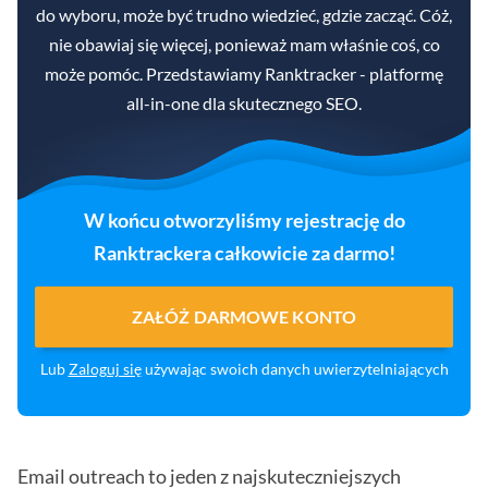
do wyboru, może być trudno wiedzieć, gdzie zacząć. Cóż,
nie obawiaj się więcej, ponieważ mam właśnie coś, co
może pomóc. Przedstawiamy Ranktracker - platformę
all-in-one dla skutecznego SEO.
W końcu otworzyliśmy rejestrację do
Ranktrackera całkowicie za darmo!
ZAŁÓŻ DARMOWE KONTO
Lub
Zaloguj się
używając swoich danych uwierzytelniających
Email outreach to jeden z najskuteczniejszych