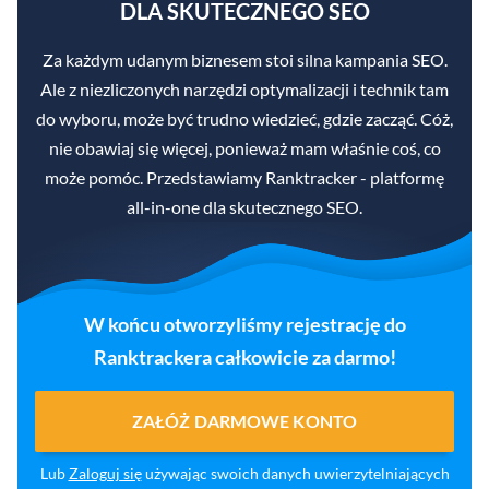
DLA SKUTECZNEGO SEO
Za każdym udanym biznesem stoi silna kampania SEO.
Ale z niezliczonych narzędzi optymalizacji i technik tam
do wyboru, może być trudno wiedzieć, gdzie zacząć. Cóż,
nie obawiaj się więcej, ponieważ mam właśnie coś, co
może pomóc. Przedstawiamy Ranktracker - platformę
all-in-one dla skutecznego SEO.
W końcu otworzyliśmy rejestrację do
Ranktrackera całkowicie za darmo!
ZAŁÓŻ DARMOWE KONTO
Lub
Zaloguj się
używając swoich danych uwierzytelniających