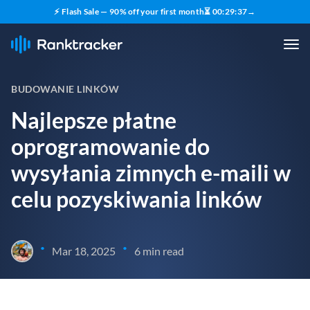
⚡ Flash Sale — 90% off your first month
⏳
00
:
29
:
35
→
BUDOWANIE LINKÓW
Najlepsze płatne
oprogramowanie do
wysyłania zimnych e-maili w
celu pozyskiwania linków
•
•
Mar 18, 2025
6 min read