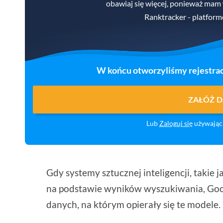
obawiaj się więcej, ponieważ mam
Ranktracker - platform
W końcu otworzyliśmy rejestrac
ZAŁÓŻ 
Lub
Zaloguj się
używając 
Gdy systemy sztucznej inteligencji, takie j
na podstawie wyników wyszukiwania, Goo
danych, na którym opierały się te modele.