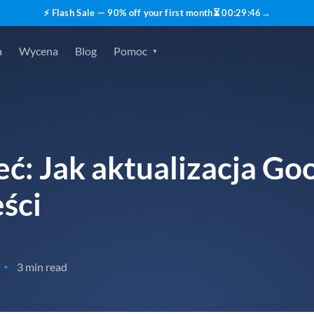
⚡ Flash Sale — 90% off your first month
⏳
00
:
29
:
46
→
a
Wycena
Blog
Pomoc
eć: Jak aktualizacja Go
ści
3 min read
•