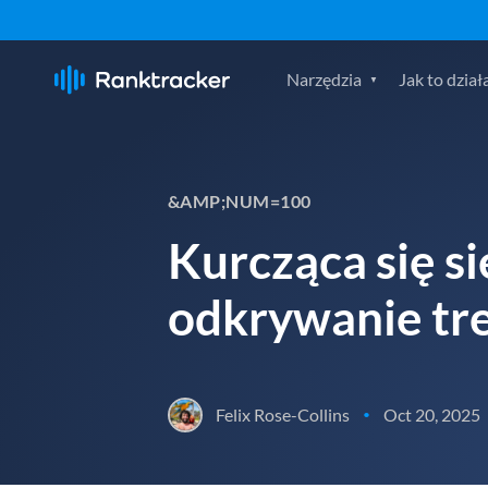
Narzędzia
Jak to dział
&AMP;NUM=100
Kurcząca się si
odkrywanie tre
Felix Rose-Collins
Oct 20, 2025
•