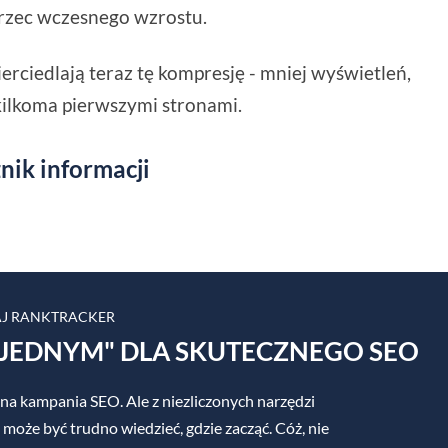
trzec wczesnego wzrostu.
ciedlają teraz tę kompresję - mniej wyświetleń,
kilkoma pierwszymi stronami.
nik informacji
J RANKTRACKER
JEDNYM" DLA SKUTECZNEGO SEO
na kampania SEO. Ale z niezliczonych narzędzi
 może być trudno wiedzieć, gdzie zacząć. Cóż, nie