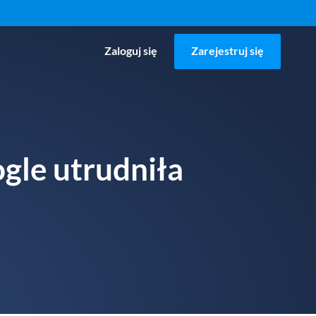
Zaloguj się
Zarejestruj się
ogle utrudniła