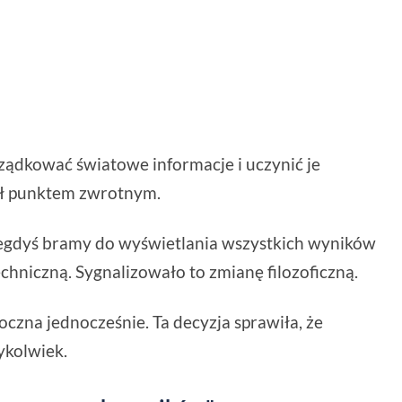
rządkować światowe informacje i uczynić je
ył punktem zwrotnym.
egdyś bramy do wyświetlania wszystkich wyników
techniczną. Sygnalizowało to zmianę filozoficzną.
doczna jednocześnie. Ta decyzja sprawiła, że
ykolwiek.