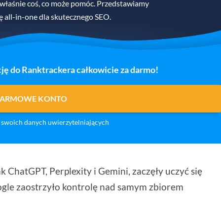
 właśnie coś, co może pomóc. Przedstawiamy
ę all-in-one dla skutecznego SEO.
ję do Ranktrackera całkowicie za darmo!
DARMOWE KONTO
swoich danych uwierzytelniających
ak ChatGPT, Perplexity i Gemini, zaczęły uczyć się
gle zaostrzyło kontrolę nad samym zbiorem