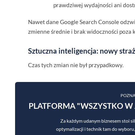
prawdziwej wydajności ani dos
Nawet dane Google Search Console odzwier
zmienne średnie i brak widoczności poza 
Sztuczna inteligencja: nowy straż
Czas tych zmian nie był przypadkowy.
POZNA
PLATFORMA "WSZYSTKO W 
Za każdym udanym biznesem stoi sil
optymalizacji i technik tam do wyboru,