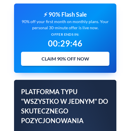
⚡ 90% Flash Sale
90% off your first month on monthly plans. Your
personal 30-minute offer is live now.
OFFER ENDS IN:
00
:
29
:
46
CLAIM 90% OFF NOW
PLATFORMA TYPU
"WSZYSTKO W JEDNYM" DO
SKUTECZNEGO
POZYCJONOWANIA