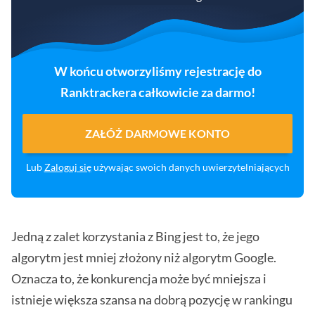
W końcu otworzyliśmy rejestrację do
Ranktrackera całkowicie za darmo!
ZAŁÓŻ DARMOWE KONTO
Lub
Zaloguj się
używając swoich danych uwierzytelniających
Jedną z zalet korzystania z Bing jest to, że jego
algorytm jest mniej złożony niż algorytm Google.
Oznacza to, że konkurencja może być mniejsza i
istnieje większa szansa na dobrą pozycję w rankingu