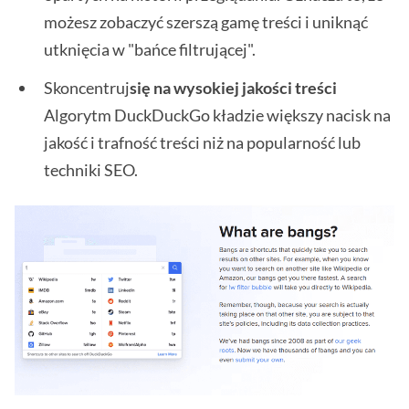
możesz zobaczyć szerszą gamę treści i uniknąć
utknięcia w "bańce filtrującej".
Skoncentruj
się na wysokiej jakości treści
Algorytm DuckDuckGo kładzie większy nacisk na
jakość i trafność treści niż na popularność lub
techniki SEO.