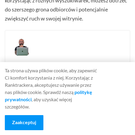
korzystając z różnych wyszukiwarek, możesz dotrzeć
do szerszego grona odbiorców i potencjalnie
zwiększyć ruch w swojej witrynie.
Erik Emanuelli
Ta strona używa plików cookie, aby zapewnić
Content Writer, SEO specialist
Ci komfort korzystania z niej. Korzystając z
Ranktrackera, akceptujesz używanie przez
Erik Emanuelli has been blogging since 2010. He’s
nas plików cookie. Sprawdź naszą
politykę
now sharing what he has learned on his website. Find
prywatności
, aby uzyskać więcej
more insights about SEO and blogging here.
szczegółów.
Link:
More about SEO from Erik
Zaakceptuj