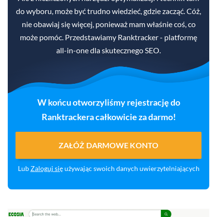
do wyboru, może być trudno wiedzieć, gdzie zacząć. Cóż,
nie obawiaj się więcej, ponieważ mam właśnie coś, co
może pomóc. Przedstawiamy Ranktracker - platformę
all-in-one dla skutecznego SEO.
W końcu otworzyliśmy rejestrację do
Ranktrackera całkowicie za darmo!
ZAŁÓŻ DARMOWE KONTO
Lub
Zaloguj się
używając swoich danych uwierzytelniających