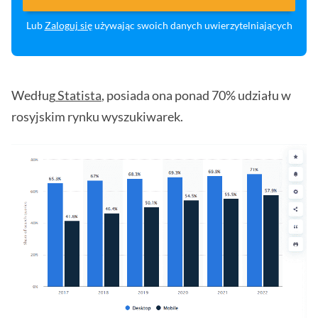
Lub
Zaloguj się
używając swoich danych uwierzytelniających
Według
Statista
, posiada ona ponad 70% udziału w
rosyjskim rynku wyszukiwarek.