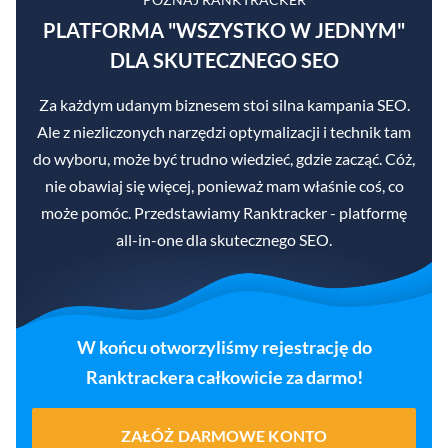
PLATFORMA "WSZYSTKO W JEDNYM"
DLA SKUTECZNEGO SEO
Za każdym udanym biznesem stoi silna kampania SEO.
Ale z niezliczonych narzędzi optymalizacji i technik tam
do wyboru, może być trudno wiedzieć, gdzie zacząć. Cóż,
nie obawiaj się więcej, ponieważ mam właśnie coś, co
może pomóc. Przedstawiamy Ranktracker - platformę
all-in-one dla skutecznego SEO.
W końcu otworzyliśmy rejestrację do
Ranktrackera całkowicie za darmo!
ZAŁÓŻ DARMOWE KONTO