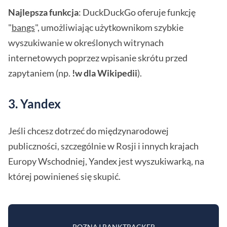
Najlepsza funkcja
: DuckDuckGo oferuje funkcję
"
bangs
", umożliwiając użytkownikom szybkie
wyszukiwanie w określonych witrynach
internetowych poprzez wpisanie skrótu przed
zapytaniem (np.
!w dla Wikipedii
).
3. Yandex
Jeśli chcesz dotrzeć do międzynarodowej
publiczności, szczególnie w Rosji i innych krajach
Europy Wschodniej, Yandex jest wyszukiwarką, na
której powinieneś się skupić.
POZNAJ RANKTRACKER