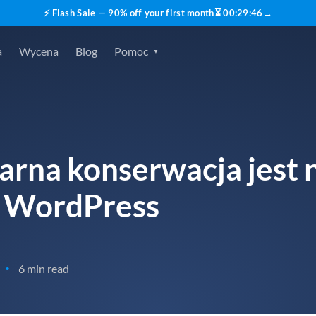
⚡ Flash Sale — 90% off your first month
⏳
00
:
29
:
45
→
a
Wycena
Blog
Pomoc
arna konserwacja jest 
y WordPress
6 min read
•