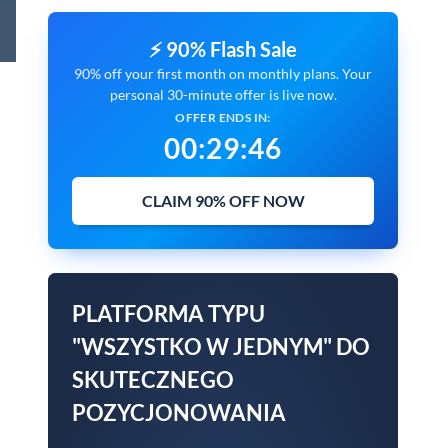
⚡ 90% Flash Sale
90% off your first month on monthly plans. Your
personal 30-minute offer is live now.
OFFER ENDS IN:
00
:
29
:
45
CLAIM 90% OFF NOW
PLATFORMA TYPU
"WSZYSTKO W JEDNYM" DO
SKUTECZNEGO
POZYCJONOWANIA