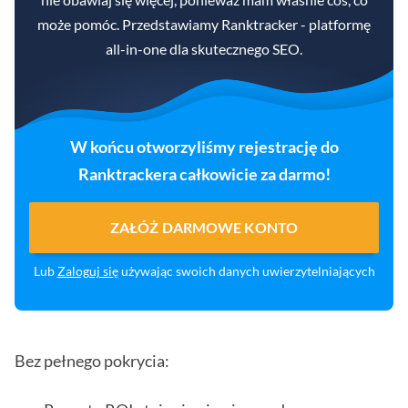
może pomóc. Przedstawiamy Ranktracker - platformę
all-in-one dla skutecznego SEO.
W końcu otworzyliśmy rejestrację do
Ranktrackera całkowicie za darmo!
ZAŁÓŻ DARMOWE KONTO
Lub
Zaloguj się
używając swoich danych uwierzytelniających
Bez pełnego pokrycia: