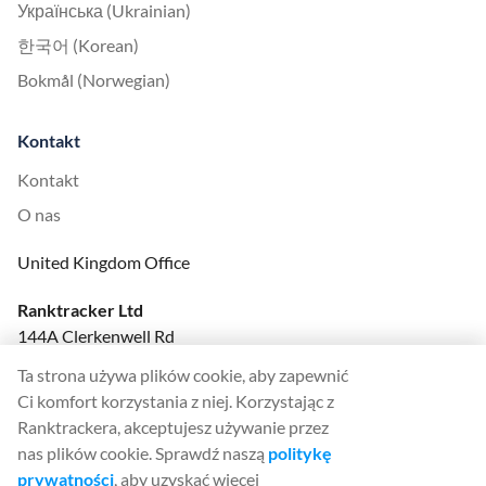
Українська (Ukrainian)
한국어 (Korean)
Bokmål (Norwegian)
Kontakt
Kontakt
O nas
United Kingdom Office
Ranktracker Ltd
144A Clerkenwell Rd
London, EC1R 5DF
Ta strona używa plików cookie, aby zapewnić
Company No: 08820809
Ci komfort korzystania z niej. Korzystając z
felix@ranktracker.com
Ranktrackera, akceptujesz używanie przez
nas plików cookie. Sprawdź naszą
politykę
prywatności
, aby uzyskać więcej