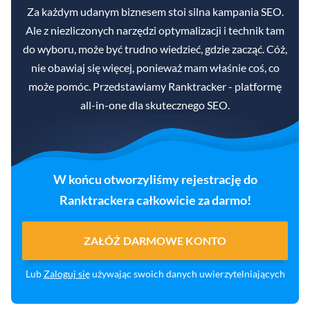
Za każdym udanym biznesem stoi silna kampania SEO.
Ale z niezliczonych narzędzi optymalizacji i technik tam
do wyboru, może być trudno wiedzieć, gdzie zacząć. Cóż,
nie obawiaj się więcej, ponieważ mam właśnie coś, co
może pomóc. Przedstawiamy Ranktracker - platformę
all-in-one dla skutecznego SEO.
W końcu otworzyliśmy rejestrację do
Ranktrackera całkowicie za darmo!
ZAŁÓŻ DARMOWE KONTO
Lub
Zaloguj się
używając swoich danych uwierzytelniających