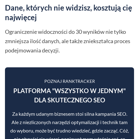
Dane, których nie widzisz, kosztują cię
najwięcej
Ograniczenie widoczności do 30 wyników nie tylko
zmniejsza ilość danych, ale także zniekształca proces
podejmowania decyzji.
POZNAJ RANKTRACKER
PLATFORMA "WSZYSTKO W JEDNYM"
DLA SKUTECZNEGO SEO
Za każdym udanym biznesem stoi silna kampania SEO.
Ale z niezliczonych narzędzi optymalizacji i technik tam
do wyboru, może być trudno wiedzieć, gdzie zacząć. Cóż,
nie obawiaj się więcej, ponieważ mam właśnie coś, co