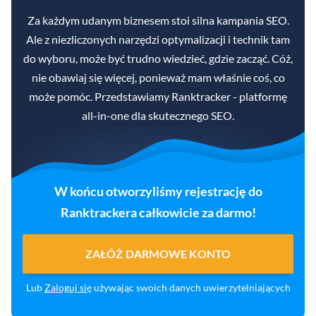
Za każdym udanym biznesem stoi silna kampania SEO.
Ale z niezliczonych narzędzi optymalizacji i technik tam
do wyboru, może być trudno wiedzieć, gdzie zacząć. Cóż,
nie obawiaj się więcej, ponieważ mam właśnie coś, co
może pomóc. Przedstawiamy Ranktracker - platformę
all-in-one dla skutecznego SEO.
W końcu otworzyliśmy rejestrację do
Ranktrackera całkowicie za darmo!
ZAŁÓŻ DARMOWE KONTO
Lub
Zaloguj się
używając swoich danych uwierzytelniających