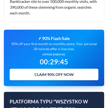
Ranktracker site to over 500,000 monthly visits, with
390,000 of these stemming from organic searches
each month.
⚡ 90% Flash Sale
90% off your first month on monthly plans. Your personal
30-minute offer is live now.
OFFER ENDS IN:
00
:
29
:
44
CLAIM 90% OFF NOW
PLATFORMA TYPU "WSZYSTKO W