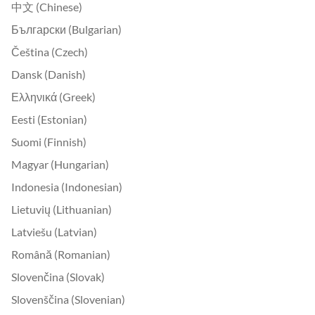
中文 (Chinese)
Български (Bulgarian)
Čeština (Czech)
Dansk (Danish)
Ελληνικά (Greek)
Eesti (Estonian)
Suomi (Finnish)
Magyar (Hungarian)
Indonesia (Indonesian)
Lietuvių (Lithuanian)
Latviešu (Latvian)
Română (Romanian)
Slovenčina (Slovak)
Slovenščina (Slovenian)