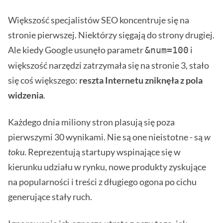
Większość specjalistów SEO koncentruje się na
stronie pierwszej. Niektórzy sięgają do strony drugiej.
Ale kiedy Google usunęło parametr
i
&num=100
większość narzędzi zatrzymała się na stronie 3, stało
się coś większego:
reszta Internetu zniknęła z pola
widzenia
.
Każdego dnia miliony stron plasują się poza
pierwszymi 30 wynikami. Nie są one nieistotne - są
w
toku
. Reprezentują startupy wspinające się w
kierunku udziału w rynku, nowe produkty zyskujące
na popularności i treści z długiego ogona po cichu
generujące stały ruch.