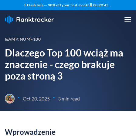
⚡ Flash Sale — 90% off your first month
⏳
00
:
29
:
44
→
&AMP;NUM=100
Dlaczego Top 100 wciąż ma
znaczenie - czego brakuje
poza stroną 3
•
•
Oct 20, 2025
3 min read
Wprowadzenie