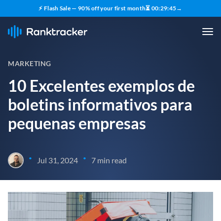
⚡ Flash Sale — 90% off your first month
⏳
00
:
29
:
44
→
MARKETING
10 Excelentes exemplos de
boletins informativos para
pequenas empresas
•
•
Jul 31, 2024
7 min read