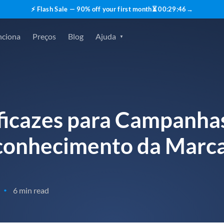
⚡ Flash Sale — 90% off your first month
⏳
00
:
29
:
45
→
nciona
Preços
Blog
Ajuda
Eficazes para Campanha
conhecimento da Marc
6 min read
•