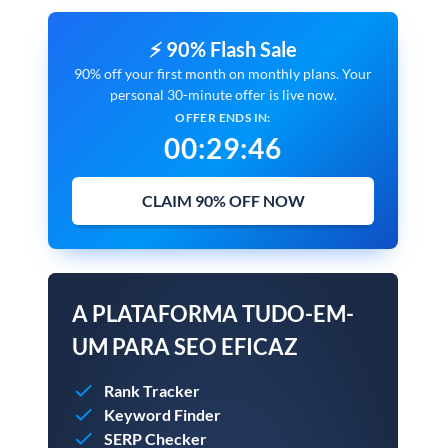
⚡ 90% Flash Sale
90% off your first month on monthly plans. Your
personal 30-minute offer is live now.
OFFER ENDS IN:
00
:
29
:
45
CLAIM 90% OFF NOW
A PLATAFORMA TUDO-EM-
UM PARA SEO EFICAZ
Rank Tracker
Keyword Finder
SERP Checker