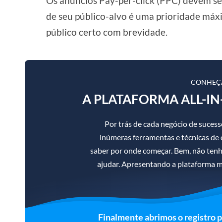
Os anúncios Pay-per-click (PPC) devem ser
de seu público-alvo é uma prioridade máx
público certo com brevidade.
CONHEÇ
A PLATAFORMA ALL-IN
Por trás de cada negócio de suce
inúmeras ferramentas e técnicas de ot
saber por onde começar. Bem, não ten
ajudar. Apresentando a plataforma m
Finalmente abrimos o registro 