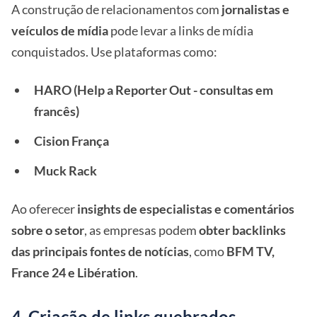
A construção de relacionamentos com
jornalistas e
veículos de mídia
pode levar a links de mídia
conquistados. Use plataformas como:
HARO (Help a Reporter Out - consultas em
francês)
Cision França
Muck Rack
Ao oferecer
insights de especialistas e comentários
sobre o setor
, as empresas podem
obter backlinks
das principais fontes de notícias
, como
BFM TV,
France 24 e Libération
.
4. Criação de links quebrados