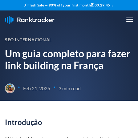
⚡ Flash Sale — 90% off your first month
⏳
00
:
29
:
44
→
SEO INTERNACIONAL
Um guia completo para fazer
link building na França
•
•
Feb 21, 2025
3 min read
Introdução