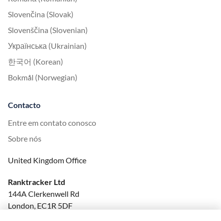
Slovenčina (Slovak)
Slovenščina (Slovenian)
Українська (Ukrainian)
한국어 (Korean)
Bokmål (Norwegian)
Contacto
Entre em contato conosco
Sobre nós
United Kingdom Office
Ranktracker Ltd
144A Clerkenwell Rd
London, EC1R 5DF
Company No: 08820809