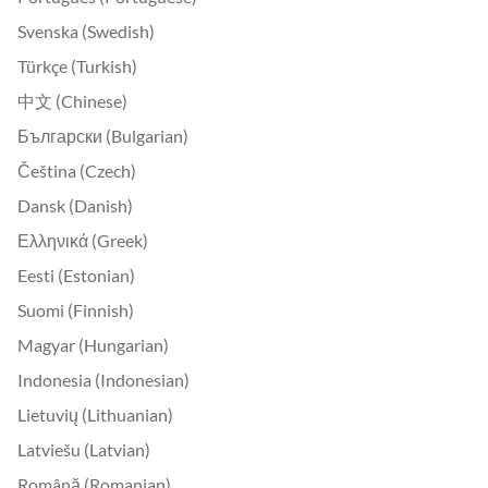
Svenska (Swedish)
Türkçe (Turkish)
中文 (Chinese)
Български (Bulgarian)
Čeština (Czech)
Dansk (Danish)
Ελληνικά (Greek)
Eesti (Estonian)
Suomi (Finnish)
Magyar (Hungarian)
Indonesia (Indonesian)
Lietuvių (Lithuanian)
Latviešu (Latvian)
Română (Romanian)