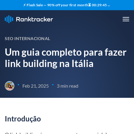
⚡ Flash Sale — 90% off your first month
⏳
00
:
29
:
44
→
SEO INTERNACIONAL
Um guia completo para fazer
link building na Itália
•
•
Feb 21, 2025
3 min read
Introdução