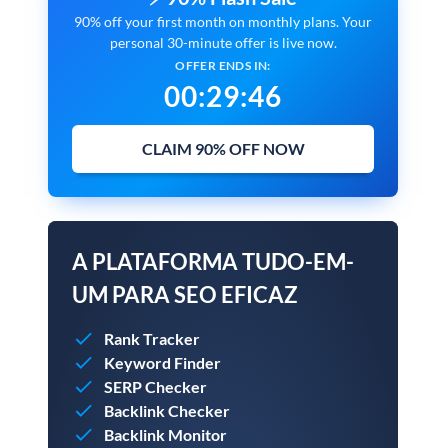
90% off your first month on monthly plans. Your
personal 30-minute offer is live now.
OFFER ENDS IN:
00
:
29
:
45
CLAIM 90% OFF NOW
A PLATAFORMA TUDO-EM-
UM PARA SEO EFICAZ
Rank Tracker
Keyword Finder
SERP Checker
Backlink Checker
Backlink Monitor