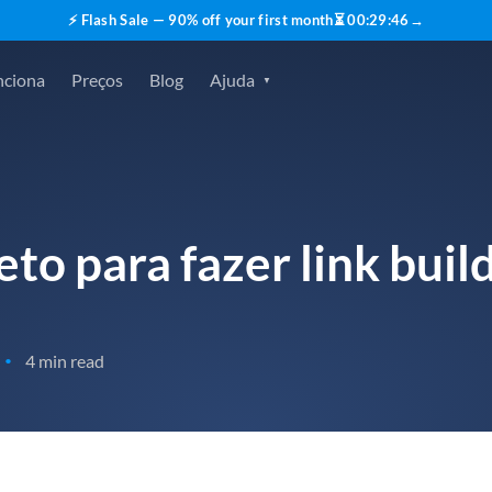
⚡ Flash Sale — 90% off your first month
⏳
00
:
29
:
45
→
nciona
Preços
Blog
Ajuda
to para fazer link buil
4 min read
•