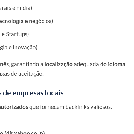
erais e mídia)
ecnologia e negócios)
 e Startups)
gia e inovação)
onês
, garantindo a
localização
adequada
do idioma
xas de aceitação.
s de empresas locais
autorizados
que fornecem backlinks valiosos.
 (dir.yahoo.co.jp)