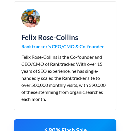
Felix Rose-Collins
Ranktracker's CEO/CMO & Co-founder
Felix Rose-Collins is the Co-founder and
CEO/CMO of Ranktracker. With over 15
years of SEO experience, he has single-
handedly scaled the Ranktracker site to
over 500,000 monthly visits, with 390,000
of these stemming from organic searches
each month.
⚡ 90% Flash Sale