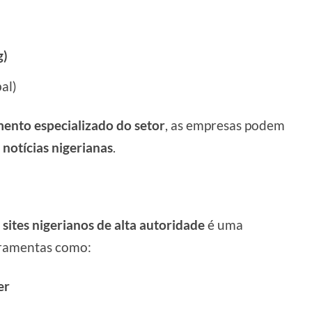
g)
al)
imento especializado do setor
, as empresas podem
 notícias nigerianas
.
m
sites nigerianos de alta autoridade
é uma
erramentas como:
er