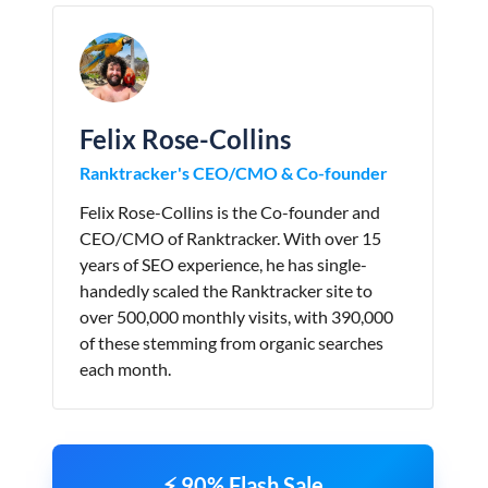
Felix Rose-Collins
Ranktracker's CEO/CMO & Co-founder
Felix Rose-Collins is the Co-founder and
CEO/CMO of Ranktracker. With over 15
years of SEO experience, he has single-
handedly scaled the Ranktracker site to
over 500,000 monthly visits, with 390,000
of these stemming from organic searches
each month.
⚡ 90% Flash Sale