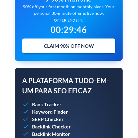
90% off your first month on monthly plans. Your
personal 30-minute offer is live now.
OFFER ENDS IN:
00
:
29
:
45
CLAIM 90% OFF NOW
A PLATAFORMA TUDO-EM-
UM PARA SEO EFICAZ
Rank Tracker
Keyword Finder
SERP Checker
Backlink Checker
Backlink Monitor