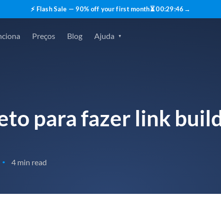
⚡ Flash Sale — 90% off your first month
⏳
00
:
29
:
45
→
nciona
Preços
Blog
Ajuda
o para fazer link buil
4 min read
•