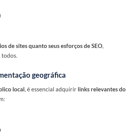
)
ios de sites quanto seus esforços de SEO
,
 todos.
egmentação geográfica
lico local
, é essencial adquirir
links relevantes do
m:
a