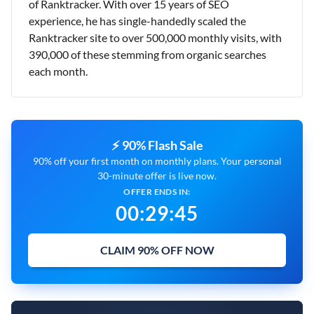
of Ranktracker. With over 15 years of SEO
experience, he has single-handedly scaled the
Ranktracker site to over 500,000 monthly visits, with
390,000 of these stemming from organic searches
each month.
⚡ 90% Flash Sale
90% off your first month on monthly plans. Your personal
30-minute offer is live now.
OFFER ENDS IN:
00
:
29
:
44
CLAIM 90% OFF NOW