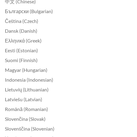
中文 (Chinese)
Български (Bulgarian)
Čeština (Czech)
Dansk (Danish)
Ελληνικά (Greek)
Eesti (Estonian)
Suomi (Finnish)
Magyar (Hungarian)
Indonesia (Indonesian)
Lietuvių (Lithuanian)
Latviešu (Latvian)
Română (Romanian)
Slovenčina (Slovak)
Slovenščina (Slovenian)