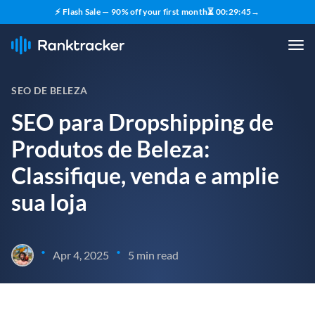
⚡ Flash Sale — 90% off your first month
⏳
00
:
29
:
44
→
SEO DE BELEZA
SEO para Dropshipping de
Produtos de Beleza:
Classifique, venda e amplie
sua loja
•
•
Apr 4, 2025
5 min read