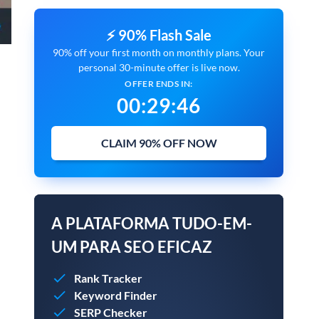
⚡ 90% Flash Sale
90% off your first month on monthly plans. Your
personal 30-minute offer is live now.
OFFER ENDS IN:
00
:
29
:
45
CLAIM 90% OFF NOW
A PLATAFORMA TUDO-EM-
UM PARA SEO EFICAZ
Rank Tracker
Keyword Finder
SERP Checker