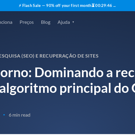
⚡ Flash Sale — 90% off your first month
⏳
00
:
29
:
45
→
nciona
Preços
Blog
Ajuda
SQUISA (SEO) E RECUPERAÇÃO DE SITES
torno: Dominando a re
 algoritmo principal do
6 min read
•