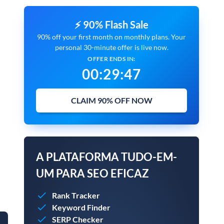
⚡ 90% Flash Sale
90% off your first month on monthly plans. Your
personal 30-minute offer is live now.
OFFER ENDS IN:
00
:
29
:
45
CLAIM 90% OFF NOW
A PLATAFORMA TUDO-EM-
UM PARA SEO EFICAZ
Rank Tracker
Keyword Finder
SERP Checker