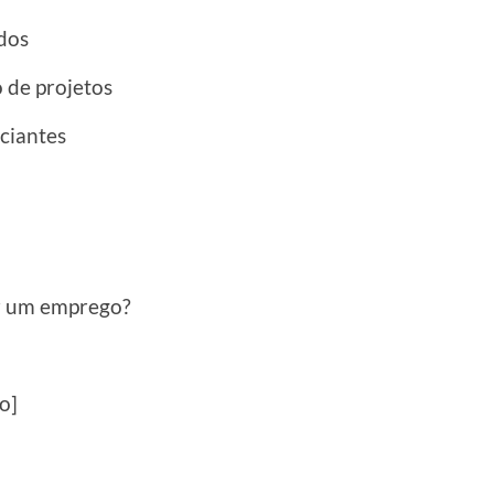
ados
 de projetos
ciantes
ir um emprego?
o]