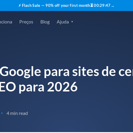
⚡ Flash Sale — 90% off your first month
⏳
00
:
29
:
45
→
nciona
Preços
Blog
Ajuda
oogle para sites de cer
SEO para 2026
4 min read
•