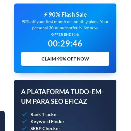
⚡ 90% Flash Sale
90% off your first month on monthly plans. Your
personal 30-minute offer is live now.
OFFER ENDS IN:
00
:
29
:
45
CLAIM 90% OFF NOW
A PLATAFORMA TUDO-EM-
UM PARA SEO EFICAZ
Rank Tracker
Keyword Finder
SERP Checker