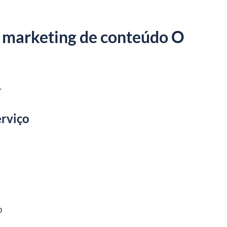
e marketing de conteúdo O
.
erviço
o