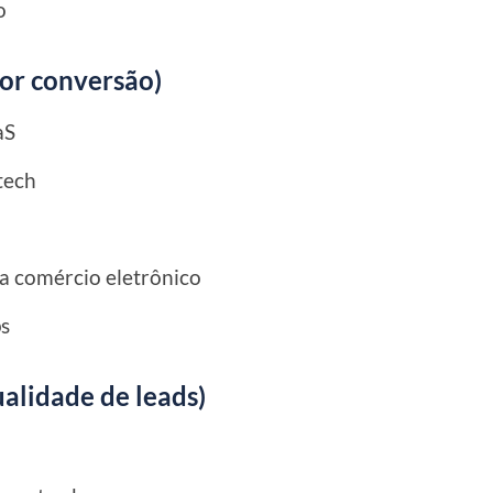
o
or conversão)
aS
tech
a comércio eletrônico
ps
alidade de leads)