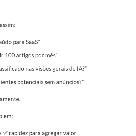
assim:
eúdo para SaaS”
r 100 artigos por mês”
ssificado nas visões gerais de IA?”
ientes potenciais sem anúncios?”
damente.
o em:
s ✅ rapidez para agregar valor