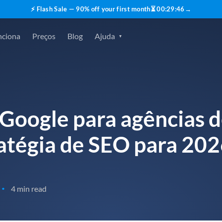
⚡ Flash Sale — 90% off your first month
⏳
00
:
29
:
45
→
nciona
Preços
Blog
Ajuda
Google para agências d
atégia de SEO para 20
4 min read
•