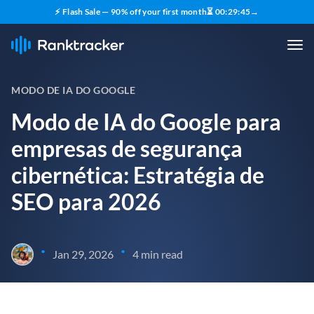
⚡ Flash Sale — 90% off your first month
⏳
00
:
29
:
44
→
MODO DE IA DO GOOGLE
Modo de IA do Google para
empresas de segurança
cibernética: Estratégia de
SEO para 2026
•
•
Jan 29, 2026
4 min read