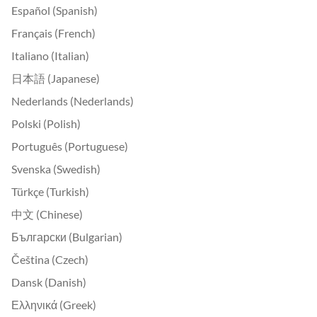
Español (Spanish)
Français (French)
Italiano (Italian)
日本語 (Japanese)
Nederlands (Nederlands)
Polski (Polish)
Português (Portuguese)
Svenska (Swedish)
Türkçe (Turkish)
中文 (Chinese)
Български (Bulgarian)
Čeština (Czech)
Dansk (Danish)
Ελληνικά (Greek)