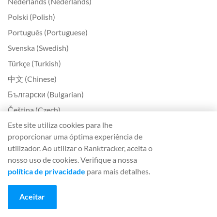
Nederlands (Nederlands)
Polski (Polish)
Português (Portuguese)
Svenska (Swedish)
Türkçe (Turkish)
中文 (Chinese)
Български (Bulgarian)
Čeština (Czech)
Este site utiliza cookies para lhe
Dansk (Danish)
proporcionar uma óptima experiência de
Ελληνικά (Greek)
utilizador. Ao utilizar o Ranktracker, aceita o
Eesti (Estonian)
nosso uso de cookies. Verifique a nossa
política de privacidade
para mais detalhes.
Suomi (Finnish)
Magyar (Hungarian)
Aceitar
Indonesia (Indonesian)