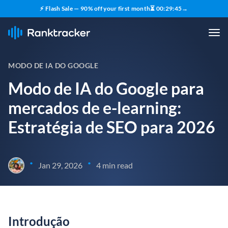
⚡ Flash Sale — 90% off your first month
⏳
00
:
29
:
44
→
MODO DE IA DO GOOGLE
Modo de IA do Google para
mercados de e-learning:
Estratégia de SEO para 2026
•
•
Jan 29, 2026
4 min read
Introdução