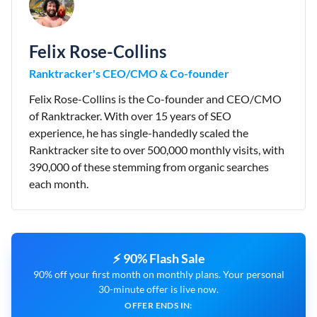
Felix Rose-Collins
Ranktracker's CEO/CMO & Co-founder
Felix Rose-Collins is the Co-founder and CEO/CMO
of Ranktracker. With over 15 years of SEO
experience, he has single-handedly scaled the
Ranktracker site to over 500,000 monthly visits, with
390,000 of these stemming from organic searches
each month.
⚡ 90% Flash Sale
90% off your first month on monthly plans. Your personal
30-minute offer is live now.
OFFER ENDS IN: