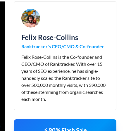
Felix Rose-Collins
Ranktracker's CEO/CMO & Co-founder
Felix Rose-Collins is the Co-founder and
CEO/CMO of Ranktracker. With over 15
years of SEO experience, he has single-
handedly scaled the Ranktracker site to
over 500,000 monthly visits, with 390,000
of these stemming from organic searches
each month.
⚡ 90% Flash Sale