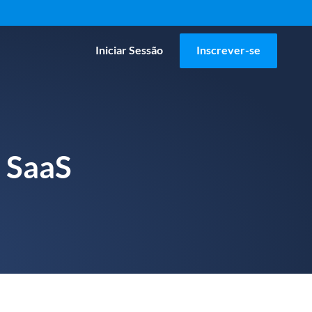
Iniciar Sessão
Inscrever-se
e SaaS