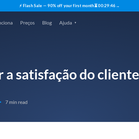
⚡ Flash Sale — 90% off your first month
⏳
00
:
29
:
45
→
nciona
Preços
Blog
Ajuda
a satisfação do client
7 min read
•