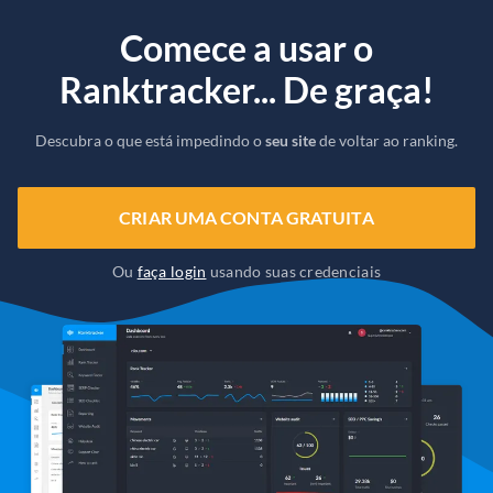
Comece a usar o
Ranktracker... De graça!
Descubra o que está impedindo o
seu site
de voltar ao ranking.
CRIAR UMA CONTA GRATUITA
Ou
faça login
usando suas credenciais