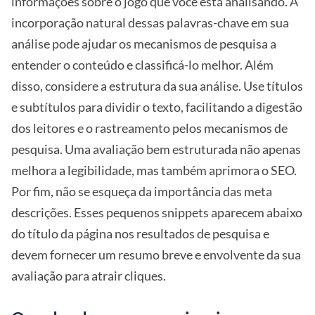
informações sobre o jogo que você está analisando. A
incorporação natural dessas palavras-chave em sua
análise pode ajudar os mecanismos de pesquisa a
entender o conteúdo e classificá-lo melhor. Além
disso, considere a estrutura da sua análise. Use títulos
e subtítulos para dividir o texto, facilitando a digestão
dos leitores e o rastreamento pelos mecanismos de
pesquisa. Uma avaliação bem estruturada não apenas
melhora a legibilidade, mas também aprimora o SEO.
Por fim, não se esqueça da importância das meta
descrições. Esses pequenos snippets aparecem abaixo
do título da página nos resultados de pesquisa e
devem fornecer um resumo breve e envolvente da sua
avaliação para atrair cliques.