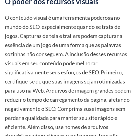
O poder dos recursos visuais
O conteúdo visual é uma ferramenta poderosa no
mundo do SEO, especialmente quando se trata de
jogos. Capturas de tela e trailers podem capturar a
essência de um jogo de uma forma que as palavras
sozinhas não conseguem. A inclusão desses recursos
visuais em seu conteúdo pode melhorar
significativamente seus esforços de SEO. Primeiro,
certifique-se de que suas imagens sejam otimizadas
para uso na Web. Arquivos de imagem grandes podem
reduzir o tempo de carregamento da página, afetando
negativamente o SEO. Comprima suas imagens sem
perder a qualidade para manter seu site rápido e
eficiente. Além disso, use nomes de arquivos