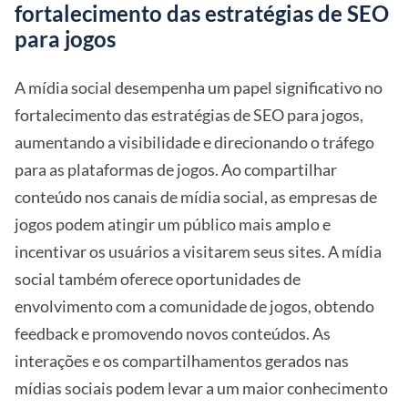
fortalecimento das estratégias de SEO
para jogos
A mídia social desempenha um papel significativo no
fortalecimento das estratégias de SEO para jogos,
aumentando a visibilidade e direcionando o tráfego
para as plataformas de jogos. Ao compartilhar
conteúdo nos canais de mídia social, as empresas de
jogos podem atingir um público mais amplo e
incentivar os usuários a visitarem seus sites. A mídia
social também oferece oportunidades de
envolvimento com a comunidade de jogos, obtendo
feedback e promovendo novos conteúdos. As
interações e os compartilhamentos gerados nas
mídias sociais podem levar a um maior conhecimento