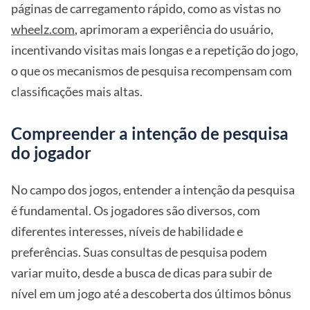
páginas de carregamento rápido, como as vistas no
wheelz.com
, aprimoram a experiência do usuário,
incentivando visitas mais longas e a repetição do jogo,
o que os mecanismos de pesquisa recompensam com
classificações mais altas.
Compreender a intenção de pesquisa
do jogador
No campo dos jogos, entender a intenção da pesquisa
é fundamental. Os jogadores são diversos, com
diferentes interesses, níveis de habilidade e
preferências. Suas consultas de pesquisa podem
variar muito, desde a busca de dicas para subir de
nível em um jogo até a descoberta dos últimos bônus