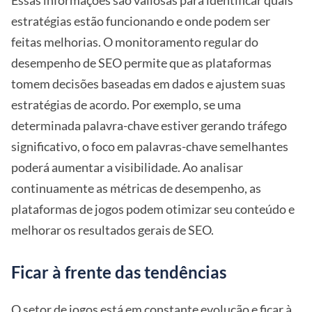
Essas informações são valiosas para identificar quais
estratégias estão funcionando e onde podem ser
feitas melhorias. O monitoramento regular do
desempenho de SEO permite que as plataformas
tomem decisões baseadas em dados e ajustem suas
estratégias de acordo. Por exemplo, se uma
determinada palavra-chave estiver gerando tráfego
significativo, o foco em palavras-chave semelhantes
poderá aumentar a visibilidade. Ao analisar
continuamente as métricas de desempenho, as
plataformas de jogos podem otimizar seu conteúdo e
melhorar os resultados gerais de SEO.
Ficar à frente das tendências
O setor de jogos está em constante evolução e ficar à