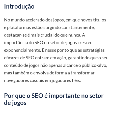
Introdução
No mundo acelerado dos jogos, em que novos títulos
e plataformas estão surgindo constantemente,
destacar-se é mais crucial do que nunca. A
importância do SEO no setor de jogos cresceu
exponencialmente. É nesse ponto que as estratégias
eficazes de SEO entram em ação, garantindo que o seu
conteúdo de jogos não apenas alcance o público-alvo,
mas também o envolva de forma a transformar
navegadores casuais em jogadores fiéis.
Por que o SEO é importante no setor
de jogos