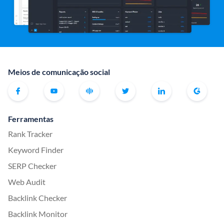
Meios de comunicação social
Ferramentas
Rank Tracker
Keyword Finder
SERP Checker
Web Audit
Backlink Checker
Backlink Monitor