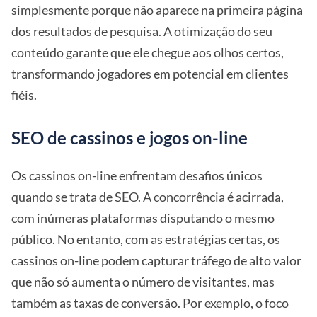
simplesmente porque não aparece na primeira página
dos resultados de pesquisa. A otimização do seu
conteúdo garante que ele chegue aos olhos certos,
transformando jogadores em potencial em clientes
fiéis.
SEO de cassinos e jogos on-line
Os cassinos on-line enfrentam desafios únicos
quando se trata de SEO. A concorrência é acirrada,
com inúmeras plataformas disputando o mesmo
público. No entanto, com as estratégias certas, os
cassinos on-line podem capturar tráfego de alto valor
que não só aumenta o número de visitantes, mas
também as taxas de conversão. Por exemplo, o foco