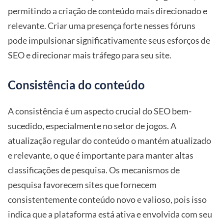
permitindo a criação de conteúdo mais direcionado e
relevante. Criar uma presença forte nesses fóruns
pode impulsionar significativamente seus esforços de
SEO e direcionar mais tráfego para seu site.
Consistência do conteúdo
A consistência é um aspecto crucial do SEO bem-
sucedido, especialmente no setor de jogos. A
atualização regular do conteúdo o mantém atualizado
e relevante, o que é importante para manter altas
classificações de pesquisa. Os mecanismos de
pesquisa favorecem sites que fornecem
consistentemente conteúdo novo e valioso, pois isso
indica que a plataforma está ativa e envolvida com seu