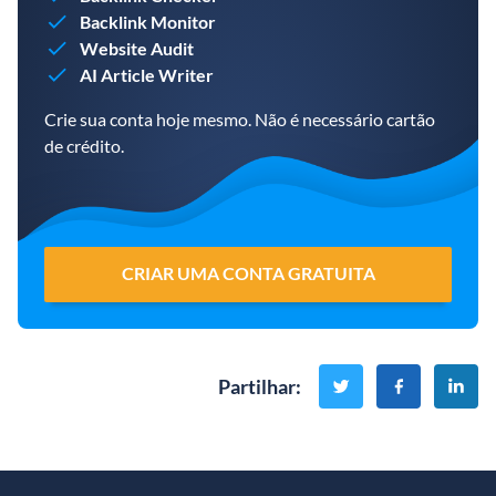
Backlink Monitor
Website Audit
AI Article Writer
Crie sua conta hoje mesmo. Não é necessário cartão
de crédito.
CRIAR UMA CONTA GRATUITA
Partilhar
: