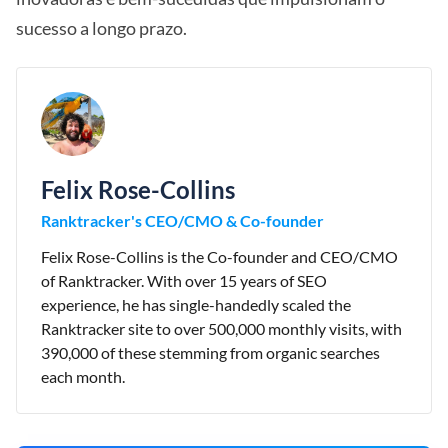
sucesso a longo prazo.
Felix Rose-Collins
Ranktracker's CEO/CMO & Co-founder
Felix Rose-Collins is the Co-founder and CEO/CMO
of Ranktracker. With over 15 years of SEO
experience, he has single-handedly scaled the
Ranktracker site to over 500,000 monthly visits, with
390,000 of these stemming from organic searches
each month.