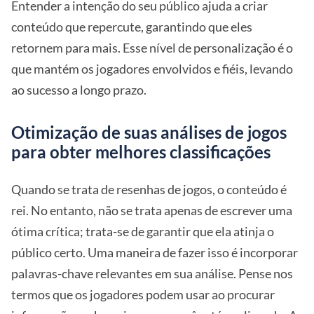
Entender a intenção do seu público ajuda a criar
conteúdo que repercute, garantindo que eles
retornem para mais. Esse nível de personalização é o
que mantém os jogadores envolvidos e fiéis, levando
ao sucesso a longo prazo.
Otimização de suas análises de jogos
para obter melhores classificações
Quando se trata de resenhas de jogos, o conteúdo é
rei. No entanto, não se trata apenas de escrever uma
ótima crítica; trata-se de garantir que ela atinja o
público certo. Uma maneira de fazer isso é incorporar
palavras-chave relevantes em sua análise. Pense nos
termos que os jogadores podem usar ao procurar