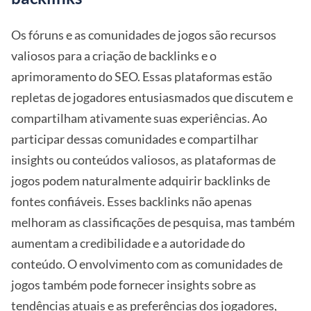
Os fóruns e as comunidades de jogos são recursos
valiosos para a criação de backlinks e o
aprimoramento do SEO. Essas plataformas estão
repletas de jogadores entusiasmados que discutem e
compartilham ativamente suas experiências. Ao
participar dessas comunidades e compartilhar
insights ou conteúdos valiosos, as plataformas de
jogos podem naturalmente adquirir backlinks de
fontes confiáveis. Esses backlinks não apenas
melhoram as classificações de pesquisa, mas também
aumentam a credibilidade e a autoridade do
conteúdo. O envolvimento com as comunidades de
jogos também pode fornecer insights sobre as
tendências atuais e as preferências dos jogadores,