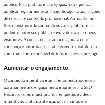
público. Para plataformas de jogos, isso significa
publicar regularmente análises de jogos, atualizações
de notícias e conteúdo promocional. Ao manter um
fluxo constante de conteúdo novo, as plataformas
podem manter seu público envolvido e atrair novos
visitantes. A consistência também ajuda a criar
confiança e autoridade, estabelecendo a plataforma
como uma fonte confiável de informações sobre jogos.
Aumentar o engajamento
O conteúdo interativo é uma ferramenta poderosa
para aumentar o engajamento e aprimorar o SEO.
Recursos como questionários, enquetes e vídeos
interativos captam a atenção dos usuários e os