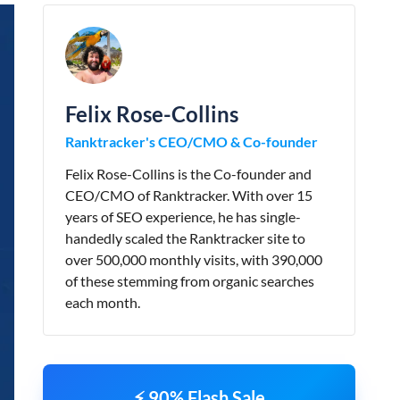
Felix Rose-Collins
Ranktracker's CEO/CMO & Co-founder
Felix Rose-Collins is the Co-founder and
CEO/CMO of Ranktracker. With over 15
years of SEO experience, he has single-
handedly scaled the Ranktracker site to
over 500,000 monthly visits, with 390,000
of these stemming from organic searches
each month.
⚡ 90% Flash Sale