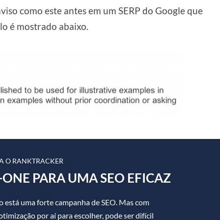
 aviso como este antes em um SERP do Google que
o é mostrado abaixo.
A O RANKTRACKER
-ONE PARA UMA SEO EFICAZ
sso está uma forte campanha de SEO. Mas com
imização por aí para escolher, pode ser difícil