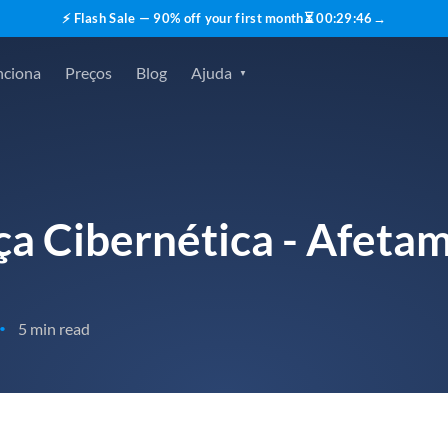
⚡ Flash Sale — 90% off your first month
⏳
00
:
29
:
45
→
nciona
Preços
Blog
Ajuda
a Cibernética - Afetam
5 min read
•