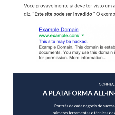
Você provavelmente já deve ter visto um
diz,
"Este site pode ser invadido "
O exempl
CONHEÇ
A PLATAFORMA ALL-IN
Por trás de cada negócio de suce
inúmeras ferramentas e técnicas de ot