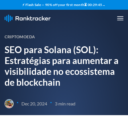
⚡ Flash Sale — 90% off your first month
⏳
00
:
29
:
44
→
CRIPTOMOEDA
SEO para Solana (SOL):
Estratégias para aumentar a
visibilidade no ecossistema
de blockchain
•
•
Dec 20, 2024
3 min read