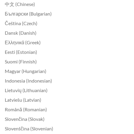
中文 (Chinese)
Български (Bulgarian)
Čeština (Czech)
Dansk (Danish)
Ελληνικά (Greek)
Eesti (Estonian)
Suomi (Finnish)
Magyar (Hungarian)
Indonesia (Indonesian)
Lietuvių (Lithuanian)
Latviešu (Latvian)
Română (Romanian)
Slovenčina (Slovak)
Slovenščina (Slovenian)