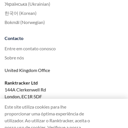
Українська (Ukrainian)
한국어 (Korean)
Bokmål (Norwegian)
Contacto
Entre em contato conosco
Sobre nós
United Kingdom Office
Ranktracker Ltd
144A Clerkenwell Rd
London, EC1R 5DF
Company No: 08820809
Este site utiliza cookies para lhe
felix@ranktracker.com
proporcionar uma óptima experiência de
utilizador. Ao utilizar o Ranktracker, aceita o
nosso uso de cookies. Verifique a nossa