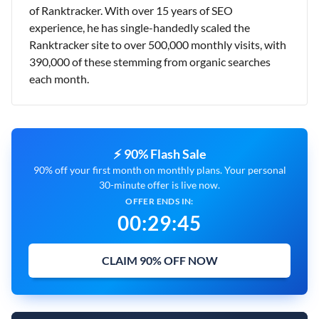
of Ranktracker. With over 15 years of SEO
experience, he has single-handedly scaled the
Ranktracker site to over 500,000 monthly visits, with
390,000 of these stemming from organic searches
each month.
⚡ 90% Flash Sale
90% off your first month on monthly plans. Your personal
30-minute offer is live now.
OFFER ENDS IN:
00
:
29
:
44
CLAIM 90% OFF NOW