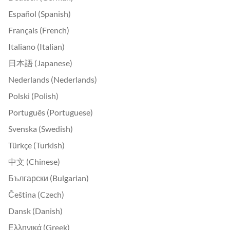
Español (Spanish)
Français (French)
Italiano (Italian)
日本語 (Japanese)
Nederlands (Nederlands)
Polski (Polish)
Português (Portuguese)
Svenska (Swedish)
Türkçe (Turkish)
中文 (Chinese)
Български (Bulgarian)
Čeština (Czech)
Dansk (Danish)
Ελληνικά (Greek)