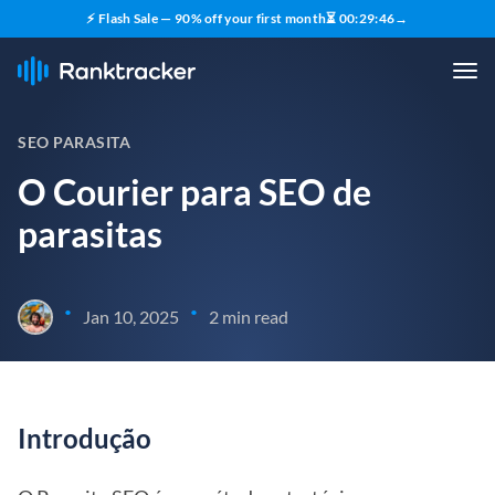
⚡ Flash Sale — 90% off your first month
⏳
00
:
29
:
45
→
SEO PARASITA
O Courier para SEO de
parasitas
•
•
Jan 10, 2025
2 min read
Introdução