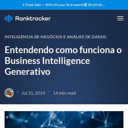
⚡ Flash Sale — 90% off your first month
⏳
00
:
29
:
43
→
INTELIGÊNCIA DE NEGÓCIOS E ANÁLISE DE DADOS
Entendendo como funciona o
Business Intelligence
Generativo
•
•
Jul 31, 2024
14 min read