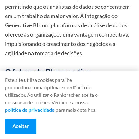
permitindo que os analistas de dados se concentrem
em um trabalho de maior valor. A integração do
Generative BI com plataformas de análise de dados
oferece às organizações uma vantagem competitiva,
impulsionando o crescimento dos negócios e a
agilidade na tomada de decisões.
O futuro do BI generativo
Este site utiliza cookies para lhe
proporcionar uma óptima experiência de
Recursos de IA generativa para BI
utilizador. Ao utilizar o Ranktracker, aceita o
Narrativo 2.0
nosso uso de cookies. Verifique a nossa
política de privacidade
para mais detalhes.
Os recursos de IA generativa podem aprimorar o
Narrative BI 2.0 em business intelligence. Ele fornece
Aceitar
insights baseados em IA que vão além do BI