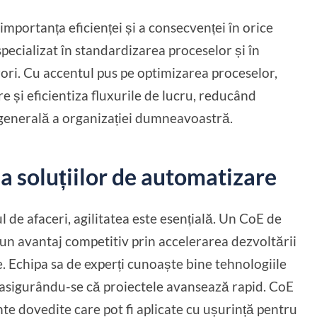
 importanța eficienței și a consecvenței în orice
ecializat în standardizarea proceselor și în
rori. Cu accentul pus pe optimizarea proceselor,
 și eficientiza fluxurile de lucru, reducând
a generală a organizației dumneavoastră.
a soluțiilor de automatizare
 de afaceri, agilitatea este esențială. Un CoE de
 un avantaj competitiv prin accelerarea dezvoltării
e. Echipa sa de experți cunoaște bine tehnologiile
, asigurându-se că proiectele avansează rapid. CoE
e dovedite care pot fi aplicate cu ușurință pentru