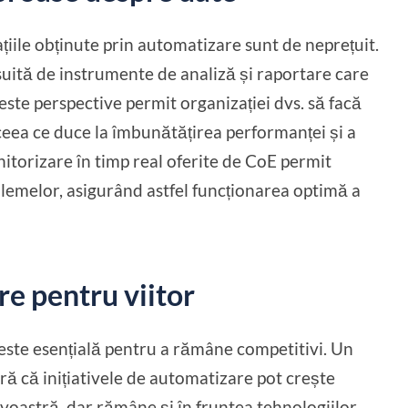
țiile obținute prin automatizare sunt de neprețuit.
ită de instrumente de analiză și raportare care
este perspective permit organizației dvs. să facă
 ceea ce duce la îmbunătățirea performanței și a
onitorizare în timp real oferite de CoE permit
lemelor, asigurând astfel funcționarea optimă a
ire pentru viitor
a este esențială pentru a rămâne competitivi. Un
ă că inițiativele de automatizare pot crește
oastră, dar rămâne și în fruntea tehnologiilor