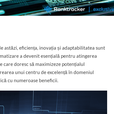
e astăzi, eficiența, inovația și adaptabilitatea sunt
omatizare a devenit esențială pentru atingerea
zie care doresc să maximizeze potențialul
 crearea unui centru de excelență în domeniul
gică cu numeroase beneficii.