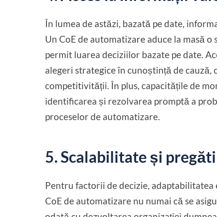
În lumea de astăzi, bazată pe date, informa
Un CoE de automatizare aduce la masă o su
permit luarea deciziilor bazate pe date. Ac
alegeri strategice în cunoștință de cauză,
competitivității. În plus, capacitățile de m
identificarea și rezolvarea promptă a prob
proceselor de automatizare.
5. Scalabilitate și pregăt
Pentru factorii de decizie, adaptabilitate
CoE de automatizare nu numai că se asigur
odată cu dezvoltarea organizației dumneav