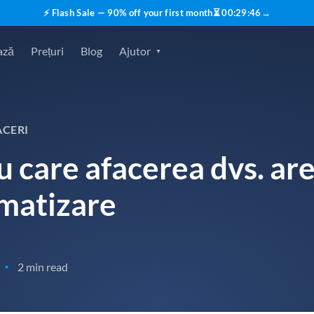
⚡ Flash Sale — 90% off your first month
⏳
00
:
29
:
45
→
ază
Prețuri
Blog
Ajutor
ACERI
 care afacerea dvs. ar
matizare
2 min read
•