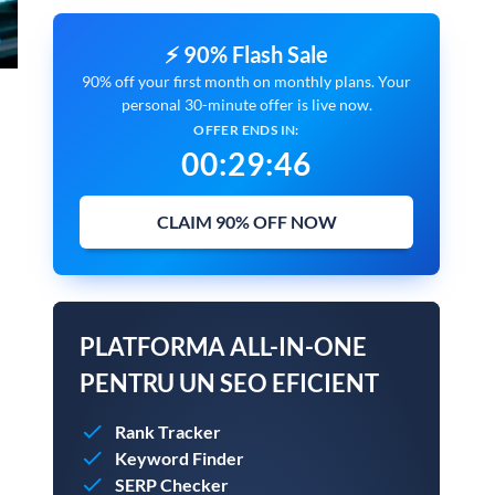
⚡ 90% Flash Sale
90% off your first month on monthly plans. Your
personal 30-minute offer is live now.
OFFER ENDS IN:
00
:
29
:
45
CLAIM 90% OFF NOW
PLATFORMA ALL-IN-ONE
PENTRU UN SEO EFICIENT
Rank Tracker
Keyword Finder
SERP Checker