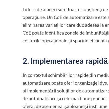
Liderii de afaceri sunt foarte conștienți de
operațiune. Un CoE de automatizare este sp
eliminarea variațiilor care duc adesea la e
CoE poate identifica zonele de îmbunătățire
costurile operaționale și sporind eficienț
2. Implementarea rapidă 
În contextul schimbărilor rapide din mediul
automatizare poate oferi organizației dvs.
și implementării soluțiilor de automatizar
de automatizare și cele mai bune practici
oferă, de asemenea, șabloane și instrument