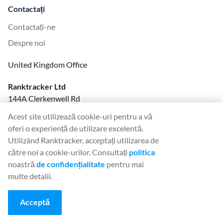
Contactați
Contactați-ne
Despre noi
United Kingdom Office
Ranktracker Ltd
144A Clerkenwell Rd
London, EC1R 5DF
Acest site utilizează cookie-uri pentru a vă
Company No: 08820809
oferi o experiență de utilizare excelentă.
felix@ranktracker.com
Utilizând Ranktracker, acceptați utilizarea de
către noi a cookie-urilor. Consultați
politica
noastră
de confidențialitate
pentru mai
multe detalii.
2015 -
2026
© Ranktracker. All Rights Reserved.
Acceptă