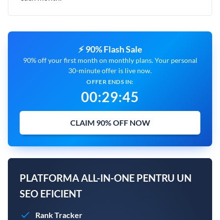
⚡ 90% Flash Sale
90% off your first month on monthly plans. Your personal
30-minute offer is live now.
OFFER ENDS IN:
00
:
29
:
44
CLAIM 90% OFF NOW
PLATFORMA ALL-IN-ONE PENTRU UN
SEO EFICIENT
Rank Tracker