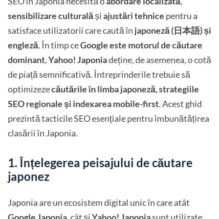
SEO în Japonia necesită o
abordare localizată
,
sensibilizare culturală
și
ajustări tehnice
pentru a
satisface utilizatorii care caută în
japoneză (日本語) și
engleză
. În timp ce
Google este motorul de căutare
dominant
,
Yahoo! Japonia
deține, de asemenea, o cotă
de piață semnificativă. Întreprinderile trebuie să
optimizeze
căutările în limba japoneză, strategiile
SEO regionale și indexarea mobile-first
. Acest ghid
prezintă tacticile SEO esențiale pentru îmbunătățirea
clasării în Japonia.
1. Înțelegerea peisajului de căutare
japonez
Japonia are un ecosistem digital unic în care atât
Google Japonia,
cât și
Yahoo! Japonia
sunt utilizate