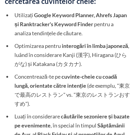
cercetarea cuvintelor cheie:
Utilizați
Google Keyword Planner, Ahrefs Japan
și Ranktracker's Keyword Finder
pentru a
analiza tendințele de căutare.
Optimizarea pentru
interogări în limba japoneză
,
luând în considerare Kanji (漢字), Hiragana (ひら
がな) și Katakana (カタカナ).
Concentrează-te pe
cuvinte-cheie cu coadă
lungă, orientate către intenție
(de exemplu, "東京
で最高のレストラン" vs. "東京のレストランおす
すめ").
Luați în considerare
căutările sezoniere și bazate
pe evenimente
, în special în timpul
Săptămânii
de Aur, al Black Friday și al promoțiilor de Anul