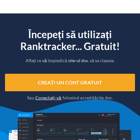
Începeți să utilizați
Ranktracker... Gratuit!
Aflați ce
vă
împiedică
site-ul dvs.
să se claseze.
CREAȚI UN CONT GRATUIT
Sau
Conectați-vă
folosind acreditările dvs.