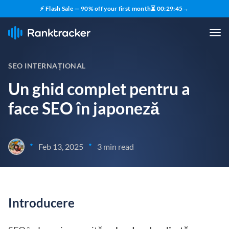
⚡ Flash Sale — 90% off your first month
⏳
00
:
29
:
44
→
SEO INTERNAȚIONAL
Un ghid complet pentru a
face SEO în japoneză
•
•
Feb 13, 2025
3 min read
Introducere