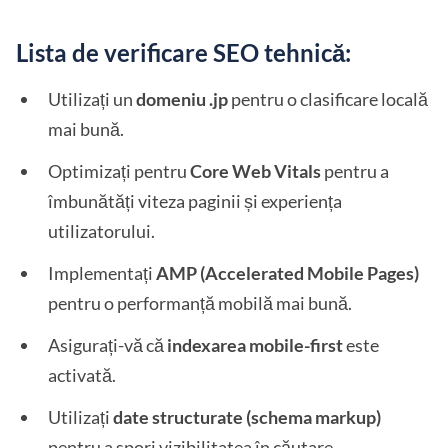
Lista de verificare SEO tehnică:
Utilizați un
domeniu .jp
pentru o clasificare locală
mai bună.
Optimizați pentru
Core Web Vitals
pentru a
îmbunătăți viteza paginii și experiența
utilizatorului.
Implementați
AMP (Accelerated Mobile Pages)
pentru o performanță mobilă mai bună.
Asigurați-vă că
indexarea mobile-first
este
activată.
Utilizați
date structurate (schema markup)
pentru a spori vizibilitatea în căutare.