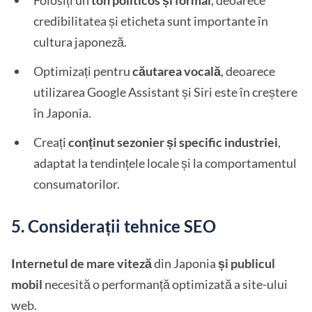
Folosiți un
ton politicos și formal
, deoarece
credibilitatea și eticheta sunt importante în
cultura japoneză.
Optimizați pentru
căutarea vocală
, deoarece
utilizarea Google Assistant și Siri este în creștere
în Japonia.
Creați
conținut sezonier și specific industriei
,
adaptat la tendințele locale și la comportamentul
consumatorilor.
5. Considerații tehnice SEO
Internetul de mare viteză
din Japonia
și publicul
mobil
necesită o performanță optimizată a site-ului
web.