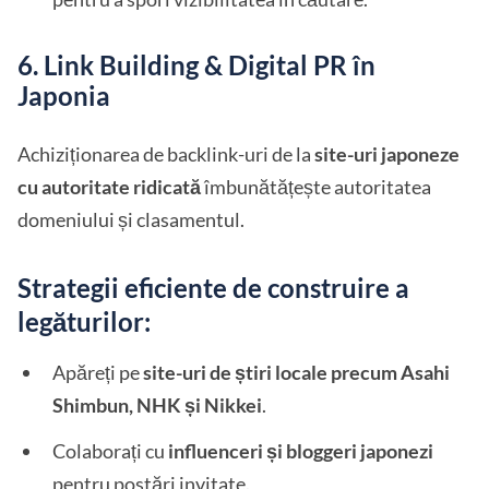
6. Link Building & Digital PR în
Japonia
Achiziționarea de backlink-uri de la
site-uri japoneze
cu autoritate ridicată
îmbunătățește autoritatea
domeniului și clasamentul.
Strategii eficiente de construire a
legăturilor:
Apăreți pe
site-uri de știri locale precum Asahi
Shimbun, NHK și Nikkei
.
Colaborați cu
influenceri și bloggeri japonezi
pentru postări invitate.