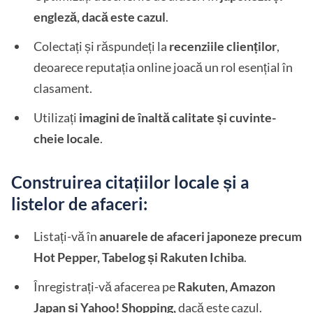
engleză, dacă este cazul
.
Colectați și răspundeți la
recenziile clienților
,
deoarece reputația online joacă un rol esențial în
clasament.
Utilizați
imagini de înaltă calitate și cuvinte-
cheie locale
.
Construirea citațiilor locale și a
listelor de afaceri:
Listați-vă în
anuarele de afaceri japoneze precum
Hot Pepper, Tabelog și Rakuten Ichiba
.
Înregistrați-vă afacerea pe
Rakuten, Amazon
Japan și Yahoo! Shopping,
dacă este cazul.