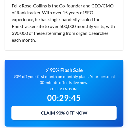
Felix Rose-Collins is the Co-founder and CEO/CMO
of Ranktracker. With over 15 years of SEO
experience, he has single-handedly scaled the
Ranktracker site to over 500,000 monthly visits, with
390,000 of these stemming from organic searches
each month.
⚡ 90% Flash Sale
90% off your first month on monthly plans. Your personal
30-minute offer is live now.
OFFER ENDS IN:
00
:
29
:
44
CLAIM 90% OFF NOW