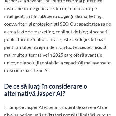
Jasper AI a devenit unul dintre cele mai puternice
instrumente de generare de conținut bazate pe
inteligența artificială pentru agenții de marketing,
copywriteri și profesioniști SEO. Cu capacitatea sa de
a crea texte de marketing, conținut de blog și scenarii
publicitare de înaltă calitate, este o soluție de bază
pentru multe întreprinderi. Cu toate acestea, există
mai multe alternative în 2025 care oferă avantaje
unice, de la soluții rentabile la capacități mai avansate
de scriere bazate pe AI.
De ce să luați în considerare o
alternativă Jasper AI?
În timp ce Jasper AI este un asistent de scriere AI de
nivel superior, unii utilizatori pot găsi limitări, cum ar