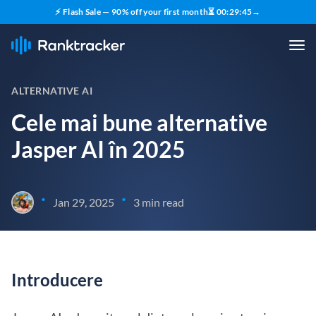
⚡ Flash Sale — 90% off your first month
⏳
00
:
29
:
44
→
ALTERNATIVE AI
Cele mai bune alternative
Jasper AI în 2025
•
•
Jan 29, 2025
3 min read
Introducere