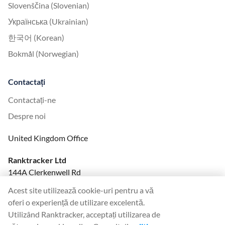
Slovenščina (Slovenian)
Українська (Ukrainian)
한국어 (Korean)
Bokmål (Norwegian)
Contactați
Contactați-ne
Despre noi
United Kingdom Office
Ranktracker Ltd
144A Clerkenwell Rd
London, EC1R 5DF
Acest site utilizează cookie-uri pentru a vă
Company No: 08820809
oferi o experiență de utilizare excelentă.
felix@ranktracker.com
Utilizând Ranktracker, acceptați utilizarea de