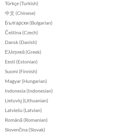
Türkçe (Turkish)
中文 (Chinese)
Български (Bulgarian)
Čeština (Czech)
Dansk (Danish)
Ελληνικά (Greek)
Eesti (Estonian)
Suomi (Finnish)
Magyar (Hungarian)
Indonesia (Indonesian)
Lietuvių (Lithuanian)
Latviešu (Latvian)
Română (Romanian)
Slovenčina (Slovak)