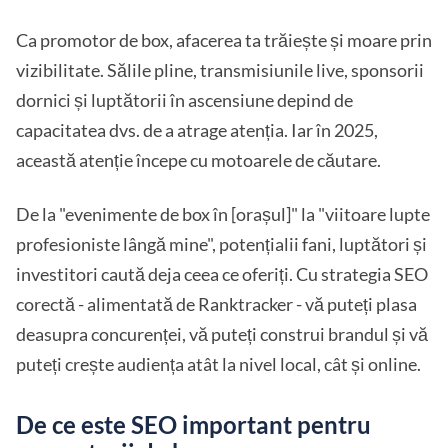
Ca promotor de box, afacerea ta trăiește și moare prin
vizibilitate. Sălile pline, transmisiunile live, sponsorii
dornici și luptătorii în ascensiune depind de
capacitatea dvs. de a atrage atenția. Iar în 2025,
această atenție începe cu motoarele de căutare.
De la "evenimente de box în [orașul]" la "viitoare lupte
profesioniste lângă mine", potențialii fani, luptători și
investitori caută deja ceea ce oferiți. Cu strategia SEO
corectă - alimentată de Ranktracker - vă puteți plasa
deasupra concurenței, vă puteți construi brandul și vă
puteți crește audiența atât la nivel local, cât și online.
De ce este SEO important pentru