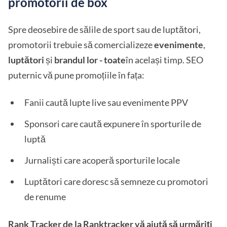
promotorii de box
Spre deosebire de sălile de sport sau de luptători,
promotorii trebuie să comercializeze
evenimente
,
luptători
și
brandul lor - toate
în același timp. SEO
puternic vă pune promoțiile în fața:
Fanii caută lupte live sau evenimente PPV
Sponsori care caută expunere în sporturile de
luptă
Jurnaliști care acoperă sporturile locale
Luptători care doresc să semneze cu promotori
de renume
Rank Tracker de la Ranktracker vă ajută să urmăriți