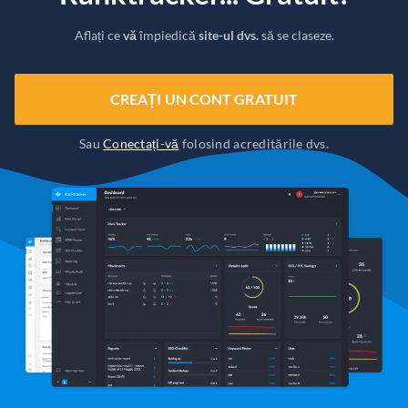
Aflați ce
vă
împiedică
site-ul dvs.
să se claseze.
CREAȚI UN CONT GRATUIT
Sau
Conectați-vă
folosind acreditările dvs.