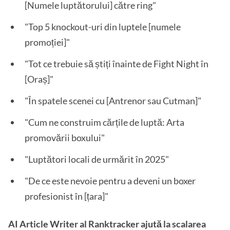
[Numele luptătorului] către ring"
"Top 5 knockout-uri din luptele [numele
promoției]"
"Tot ce trebuie să știți înainte de Fight Night în
[Oraș]"
"În spatele scenei cu [Antrenor sau Cutman]"
"Cum ne construim cărțile de luptă: Arta
promovării boxului"
"Luptători locali de urmărit în 2025"
"De ce este nevoie pentru a deveni un boxer
profesionist în [țara]"
AI Article Writer al Ranktracker ajută la scalarea