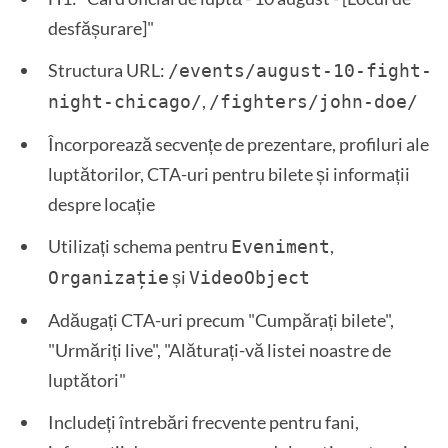
desfășurare]"
Structura URL:
/events/august-10-fight-
,
night-chicago/
/fighters/john-doe/
Încorporează secvențe de prezentare, profiluri ale
luptătorilor, CTA-uri pentru bilete și informații
despre locație
Utilizați schema pentru
,
Eveniment
și
Organizație
VideoObject
Adăugați CTA-uri precum "Cumpărați bilete",
"Urmăriți live", "Alăturați-vă listei noastre de
luptători"
Includeți întrebări frecvente pentru fani,