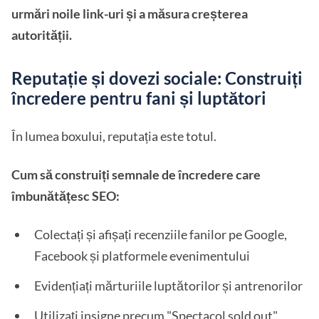
urmări noile link-uri și a măsura creșterea
autorității.
Reputație și dovezi sociale: Construiți
încredere pentru fani și luptători
În lumea boxului, reputația este totul.
Cum să construiți semnale de încredere care
îmbunătățesc SEO:
Colectați și afișați recenziile fanilor pe Google,
Facebook și platformele evenimentului
Evidențiați mărturiile luptătorilor și antrenorilor
Utilizați insigne precum "Spectacol sold out",