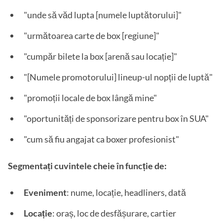
"unde să văd lupta [numele luptătorului]"
"următoarea carte de box [regiune]"
"cumpăr bilete la box [arenă sau locație]"
"[Numele promotorului] lineup-ul nopții de luptă"
"promoții locale de box lângă mine"
"oportunități de sponsorizare pentru box în SUA"
"cum să fiu angajat ca boxer profesionist"
Segmentați cuvintele cheie în funcție de:
Eveniment
: nume, locație, headliners, dată
Locație
: oraș, loc de desfășurare, cartier