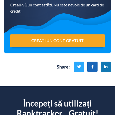
Creați-vă un cont astăzi. Nu este nevoie de un card de
credit.
CREAȚI UN CONT GRATUIT
Share
:
Începeți să utilizați
Ranktracker... Gratuit!