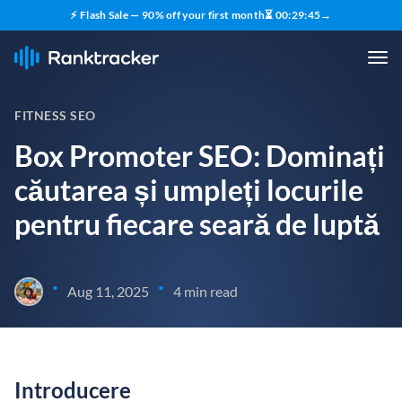
⚡ Flash Sale — 90% off your first month
⏳
00
:
29
:
44
→
FITNESS SEO
Box Promoter SEO: Dominați
căutarea și umpleți locurile
pentru fiecare seară de luptă
•
•
Aug 11, 2025
4 min read
Introducere