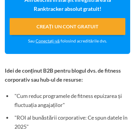
Ranktracker absolut gratuit!
CREAȚI UN CONT GRATUIT
Sau
Conectați-vă
folosind acreditările dvs.
Idei de conținut B2B pentru blogul dvs. de fitness
corporativ sau hub-ul de resurse:
"Cum reduc programele de fitness epuizarea și
fluctuația angajaților"
"ROI al bunăstării corporative: Ce spun datele în
2025"