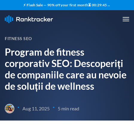
⚡ Flash Sale — 90% off your first month
⏳
00
:
29
:
44
→
FITNESS SEO
Program de fitness
corporativ SEO: Descoperiți
de companiile care au nevoie
de soluții de wellness
•
•
Aug 11, 2025
5 min read