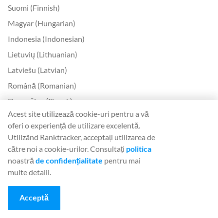
Suomi (Finnish)
Magyar (Hungarian)
Indonesia (Indonesian)
Lietuvių (Lithuanian)
Latviešu (Latvian)
Română (Romanian)
Slovenčina (Slovak)
Acest site utilizează cookie-uri pentru a vă
Slovenščina (Slovenian)
oferi o experiență de utilizare excelentă.
Українська (Ukrainian)
Utilizând Ranktracker, acceptați utilizarea de
한국어 (Korean)
către noi a cookie-urilor. Consultați
politica
noastră
de confidențialitate
pentru mai
Bokmål (Norwegian)
multe detalii.
Contactați
Acceptă
Contactați-ne