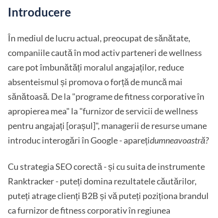
Introducere
În mediul de lucru actual, preocupat de sănătate,
companiile caută în mod activ parteneri de wellness
care pot îmbunătăți moralul angajaților, reduce
absenteismul și promova o forță de muncă mai
sănătoasă. De la "programe de fitness corporative în
apropierea mea" la "furnizor de servicii de wellness
pentru angajați [orașul]", managerii de resurse umane
introduc interogări în Google - apareți
dumneavoastră?
Cu strategia SEO corectă - și cu suita de instrumente
Ranktracker - puteți domina rezultatele căutărilor,
puteți atrage clienți B2B și vă puteți poziționa brandul
ca furnizor de fitness corporativ în regiunea