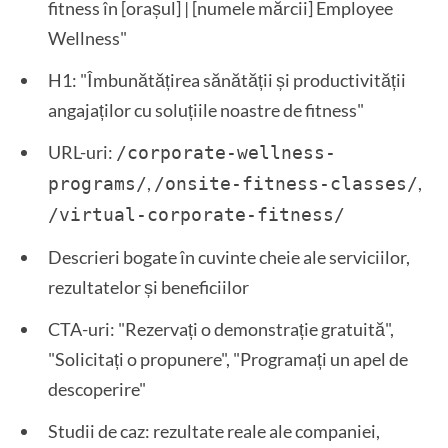
fitness în [orașul] | [numele mărcii] Employee
Wellness"
H1: "Îmbunătățirea sănătății și productivității
angajaților cu soluțiile noastre de fitness"
URL-uri:
/corporate-wellness-
,
,
programs/
/onsite-fitness-classes/
/virtual-corporate-fitness/
Descrieri bogate în cuvinte cheie ale serviciilor,
rezultatelor și beneficiilor
CTA-uri: "Rezervați o demonstrație gratuită",
"Solicitați o propunere", "Programați un apel de
descoperire"
Studii de caz: rezultate reale ale companiei,