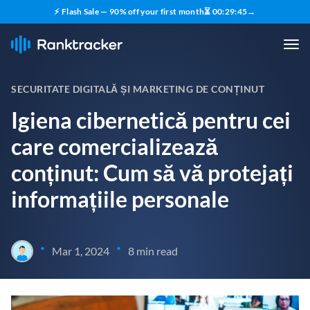
⚡ Flash Sale — 90% off your first month
⏳
00
:
29
:
44
→
SECURITATE DIGITALĂ ȘI MARKETING DE CONȚINUT
Igiena cibernetică pentru cei
care comercializează
conținut: Cum să vă protejați
informațiile personale
•
•
Mar 1, 2024
8 min read