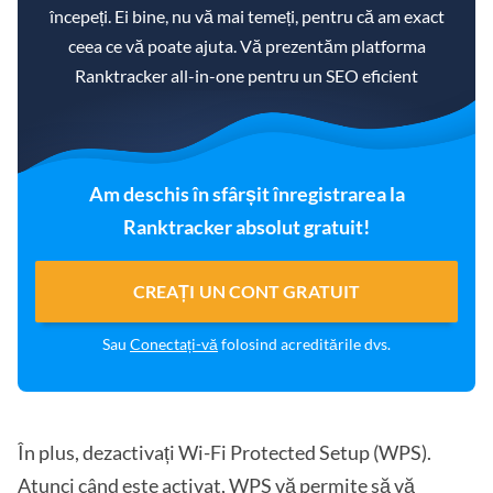
începeți. Ei bine, nu vă mai temeți, pentru că am exact
ceea ce vă poate ajuta. Vă prezentăm platforma
Ranktracker all-in-one pentru un SEO eficient
Am deschis în sfârșit înregistrarea la
Ranktracker absolut gratuit!
CREAȚI UN CONT GRATUIT
Sau
Conectați-vă
folosind acreditările dvs.
În plus, dezactivați Wi-Fi Protected Setup (WPS).
Atunci când este activat, WPS vă permite să vă