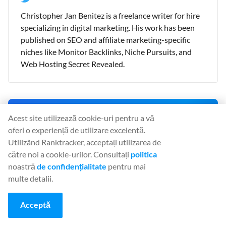
Christopher Jan Benitez is a freelance writer for hire
specializing in digital marketing. His work has been
published on SEO and affiliate marketing-specific
niches like Monitor Backlinks, Niche Pursuits, and
Web Hosting Secret Revealed.
⚡ 90% Flash Sale
Acest site utilizează cookie-uri pentru a vă
90% off your first month on monthly plans. Your personal
oferi o experiență de utilizare excelentă.
30-minute offer is live now.
Utilizând Ranktracker, acceptați utilizarea de
OFFER ENDS IN:
către noi a cookie-urilor. Consultați
politica
00
:
29
:
44
noastră
de confidențialitate
pentru mai
multe detalii.
CLAIM 90% OFF NOW
Acceptă