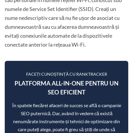
sau personale în numele rețelei Wi-Fi, cunoscut sub
numele de Service Set Identifier (SSID). Creați un
nume nedescriptiv care să nu fie ușor de asociat cu
dumneavoastră sau cu afacerea dumneavoastră și
evitați conexiunile automate de la dispozitivele
conectate anterior la rețeaua Wi-Fi.
FACEȚI CUNOȘTINȚĂ CU RANKTRACKER
PLATFORMA ALL-IN-ONE PENTRU UN
SEO EFICIENT
În spatele fiecărei afaceri de succes se află o campanie
SEO puternică. Dar, având în vedere că există
nenumărate instrumente și tehnici de optimizare din
care puteți alege, poate fi greu să știți de unde să