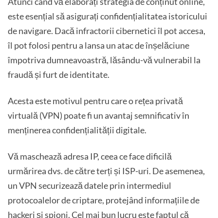
Atunci când vă elaborați strategia de conținut online,
este esențial să asigurați confidențialitatea istoricului
de navigare. Dacă infractorii cibernetici îl pot accesa,
îl pot folosi pentru a lansa un atac de înșelăciune
împotriva dumneavoastră, lăsându-vă vulnerabil la
fraudă și furt de identitate.
Acesta este motivul pentru care o rețea privată
virtuală (VPN) poate fi un avantaj semnificativ în
menținerea confidențialității digitale.
Vă maschează adresa IP, ceea ce face dificilă
urmărirea dvs. de către terți și ISP-uri. De asemenea,
un VPN securizează datele prin intermediul
protocoalelor de criptare, protejând informațiile de
hackeri și spioni. Cel mai bun lucru este faptul că