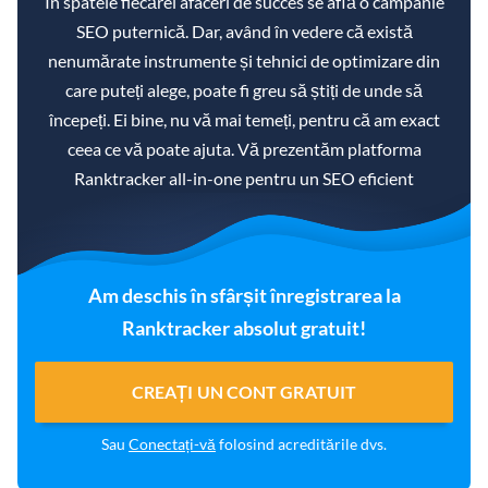
În spatele fiecărei afaceri de succes se află o campanie
SEO puternică. Dar, având în vedere că există
nenumărate instrumente și tehnici de optimizare din
care puteți alege, poate fi greu să știți de unde să
începeți. Ei bine, nu vă mai temeți, pentru că am exact
ceea ce vă poate ajuta. Vă prezentăm platforma
Ranktracker all-in-one pentru un SEO eficient
Am deschis în sfârșit înregistrarea la
Ranktracker absolut gratuit!
CREAȚI UN CONT GRATUIT
Sau
Conectați-vă
folosind acreditările dvs.