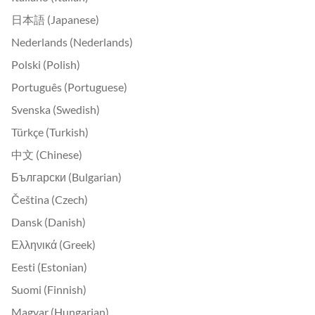
日本語 (Japanese)
Nederlands (Nederlands)
Polski (Polish)
Português (Portuguese)
Svenska (Swedish)
Türkçe (Turkish)
中文 (Chinese)
Български (Bulgarian)
Čeština (Czech)
Dansk (Danish)
Ελληνικά (Greek)
Eesti (Estonian)
Suomi (Finnish)
Magyar (Hungarian)