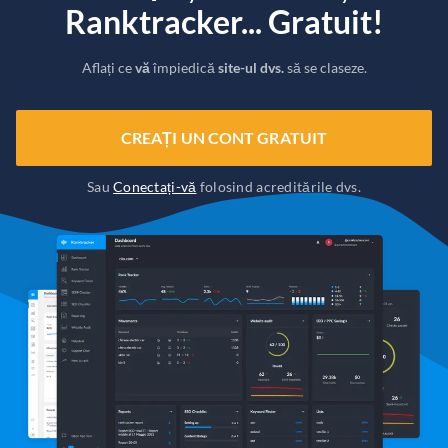
Ranktracker... Gratuit!
Aflați ce
vă
împiedică
site-ul dvs.
să se claseze.
CREAȚI UN CONT GRATUIT
Sau
Conectați-vă
folosind acreditările dvs.