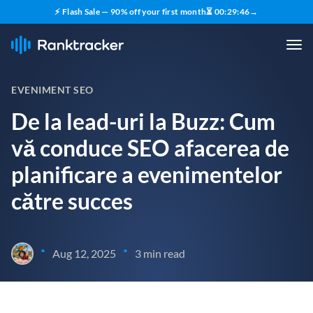
⚡ Flash Sale — 90% off your first month
⏳
00
:
29
:
45
→
EVENIMENT SEO
De la lead-uri la Buzz: Cum
vă conduce SEO afacerea de
planificare a evenimentelor
către succes
•
•
Aug 12, 2025
3 min read