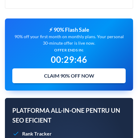
⚡ 90% Flash Sale
90% off your first month on monthly plans. Your personal
30-minute offer is live now.
OFFER ENDS IN:
00
:
29
:
45
CLAIM 90% OFF NOW
PLATFORMA ALL-IN-ONE PENTRU UN
SEO EFICIENT
Rank Tracker