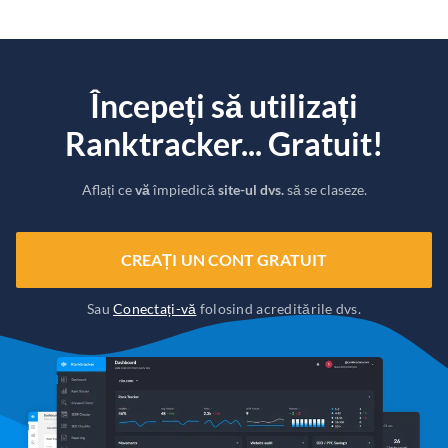
Începeți să utilizați
Ranktracker... Gratuit!
Aflați ce
vă
împiedică
site-ul dvs.
să se claseze.
CREAȚI UN CONT GRATUIT
Sau
Conectați-vă
folosind acreditările dvs.