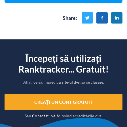
Share
:
Începeți să utilizați
Ranktracker... Gratuit!
Aflați ce
vă
împiedică
site-ul dvs.
să se claseze.
CREAȚI UN CONT GRATUIT
Sau
Conectați-vă
folosind acreditările dvs.