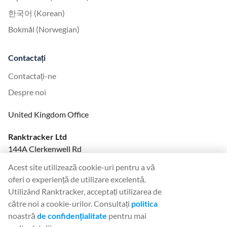
한국어 (Korean)
Bokmål (Norwegian)
Contactați
Contactați-ne
Despre noi
United Kingdom Office
Ranktracker Ltd
144A Clerkenwell Rd
London, EC1R 5DF
Acest site utilizează cookie-uri pentru a vă
Company No: 08820809
oferi o experiență de utilizare excelentă.
felix@ranktracker.com
Utilizând Ranktracker, acceptați utilizarea de
către noi a cookie-urilor. Consultați
politica
noastră
de confidențialitate
pentru mai