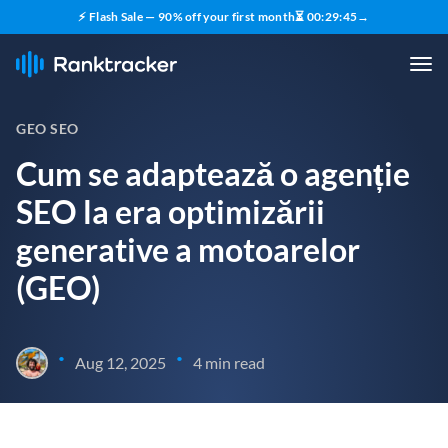
⚡ Flash Sale — 90% off your first month
⏳
00
:
29
:
44
→
GEO SEO
Cum se adaptează o agenție
SEO la era optimizării
generative a motoarelor
(GEO)
•
•
Aug 12, 2025
4 min read