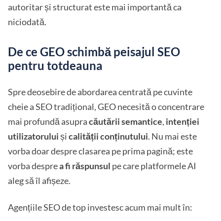
autoritar și structurat este mai importantă ca
niciodată.
De ce GEO schimbă peisajul SEO
pentru totdeauna
Spre deosebire de abordarea centrată pe cuvinte
cheie a SEO tradițional, GEO necesită o concentrare
mai profundă asupra
căutării semantice
,
intenției
utilizatorului
și
calității conținutului
. Nu mai este
vorba doar despre clasarea pe prima pagină; este
vorba despre
a fi răspunsul
pe care platformele AI
aleg să îl afișeze.
Agențiile SEO de top investesc acum mai mult în: