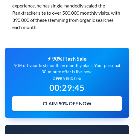
experience, he has single-handedly scaled the
Ranktracker site to over 500,000 monthly visits, with
390,000 of these stemming from organic searches
each month.
⚡ 90% Flash Sale
90% off your first month on monthly plans. Your personal
30-minute offer is live now.
OFFER ENDS IN:
00
:
29
:
44
CLAIM 90% OFF NOW