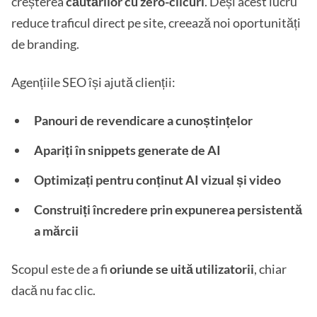
creșterea
căutărilor cu zero-clicuri
. Deși acest lucru
reduce traficul direct pe site, creează noi oportunități
de branding.
Agențiile SEO își ajută clienții:
Panouri de revendicare a cunoștințelor
Apariți în snippets generate de AI
Optimizați pentru conținut AI vizual și video
Construiți încredere prin expunerea persistentă
a mărcii
Scopul este de a fi
oriunde se uită utilizatorii
, chiar
dacă nu fac clic.