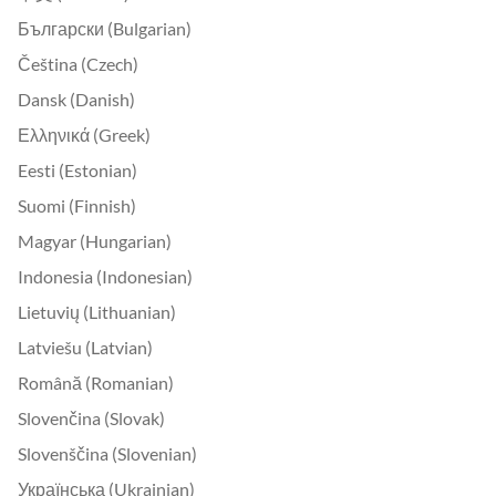
Български (Bulgarian)
Čeština (Czech)
Dansk (Danish)
Ελληνικά (Greek)
Eesti (Estonian)
Suomi (Finnish)
Magyar (Hungarian)
Indonesia (Indonesian)
Lietuvių (Lithuanian)
Latviešu (Latvian)
Română (Romanian)
Slovenčina (Slovak)
Slovenščina (Slovenian)
Українська (Ukrainian)