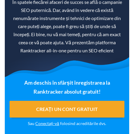
În spatele fiecărei afaceri de succes se află o campanie
SEO puternică. Dar, având în vedere că există
nenumărate instrumente și tehnici de optimizare din
care puteți alege, poate fi greu să știți de unde să
începeți. Ei bine, nu vă mai temeți, pentru că am exact
ceea ce vă poate ajuta. Vă prezentăm platforma
Ranktracker all-in-one pentru un SEO eficient
Am deschis în sfârșit înregistrarea la
Ranktracker absolut gratuit!
CREAȚI UN CONT GRATUIT
Sau
Conectați-vă
folosind acreditările dvs.