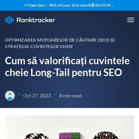
⚡ Flash Sale — 90% off your first month
⏳
00
:
29
:
44
→
OPTIMIZAREA MOTOARELOR DE CĂUTARE (SEO) ȘI
STRATEGIA CUVINTELOR CHEIE
Cum să valorificați cuvintele
cheie Long-Tail pentru SEO
•
•
Oct 27, 2023
8 min read