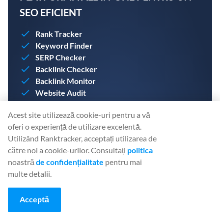
SEO EFICIENT
Rank Tracker
Keyword Finder
SERP Checker
Backlink Checker
Backlink Monitor
Website Audit
AI Article Writer
Acest site utilizează cookie-uri pentru a vă
Creați-vă un cont astăzi. Nu este nevoie de un card de
oferi o experiență de utilizare excelentă.
credit.
Utilizând Ranktracker, acceptați utilizarea de
către noi a cookie-urilor. Consultați
politica
noastră
de confidențialitate
pentru mai
multe detalii.
CREAȚI UN CONT GRATUIT
Acceptă