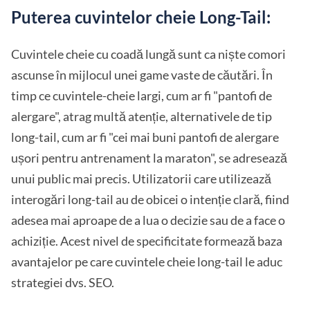
Puterea cuvintelor cheie Long-Tail:
Cuvintele cheie cu coadă lungă sunt ca niște comori
ascunse în mijlocul unei game vaste de căutări. În
timp ce cuvintele-cheie largi, cum ar fi "pantofi de
alergare", atrag multă atenție, alternativele de tip
long-tail, cum ar fi "cei mai buni pantofi de alergare
ușori pentru antrenament la maraton", se adresează
unui public mai precis. Utilizatorii care utilizează
interogări long-tail au de obicei o intenție clară, fiind
adesea mai aproape de a lua o decizie sau de a face o
achiziție. Acest nivel de specificitate formează baza
avantajelor pe care cuvintele cheie long-tail le aduc
strategiei dvs. SEO.