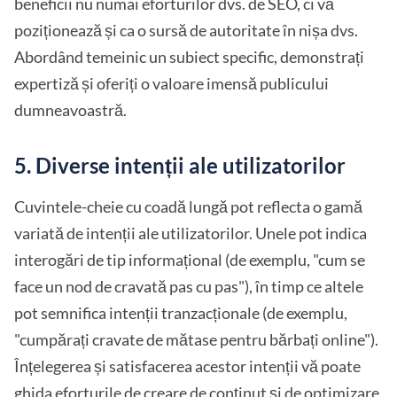
beneficii nu numai eforturilor dvs. de SEO, ci vă
poziționează și ca o sursă de autoritate în nișa dvs.
Abordând temeinic un subiect specific, demonstrați
expertiză și oferiți o valoare imensă publicului
dumneavoastră.
5. Diverse intenții ale utilizatorilor
Cuvintele-cheie cu coadă lungă pot reflecta o gamă
variată de intenții ale utilizatorilor. Unele pot indica
interogări de tip informațional (de exemplu, "cum se
face un nod de cravată pas cu pas"), în timp ce altele
pot semnifica intenții tranzacționale (de exemplu,
"cumpărați cravate de mătase pentru bărbați online").
Înțelegerea și satisfacerea acestor intenții vă poate
ghida eforturile de creare de conținut și de optimizare