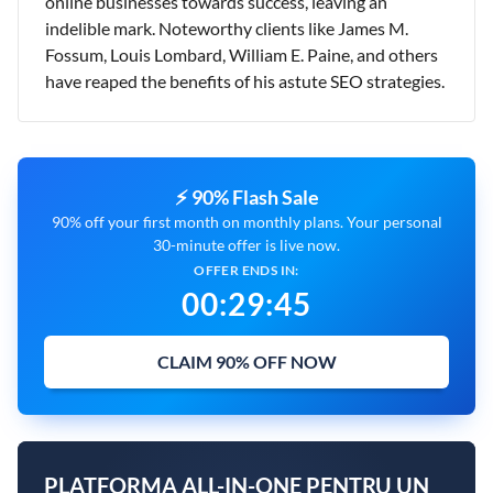
online businesses towards success, leaving an
indelible mark. Noteworthy clients like James M.
Fossum, Louis Lombard, William E. Paine, and others
have reaped the benefits of his astute SEO strategies.
⚡ 90% Flash Sale
90% off your first month on monthly plans. Your personal
30-minute offer is live now.
OFFER ENDS IN:
00
:
29
:
44
CLAIM 90% OFF NOW
PLATFORMA ALL-IN-ONE PENTRU UN