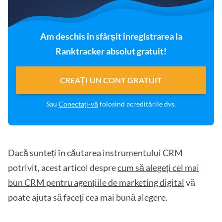
Am deschis în sfârșit înregistrarea la
Ranktracker absolut gratuit!
CREAȚI UN CONT GRATUIT
Sau
Conectați-vă
folosind acreditările dvs.
Dacă sunteți în căutarea instrumentului CRM
potrivit, acest articol despre
cum să alegeți cel mai
bun CRM pentru agențiile de marketing digital
vă
poate ajuta să faceți cea mai bună alegere.