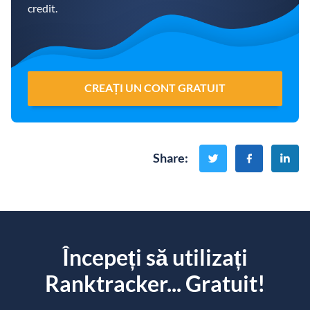
credit.
CREAȚI UN CONT GRATUIT
Share
:
Începeți să utilizați
Ranktracker... Gratuit!