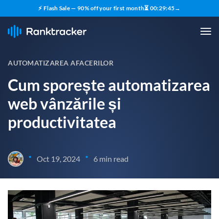
⚡ Flash Sale — 90% off your first month
⏳
00
:
29
:
43
→
AUTOMATIZAREA AFACERILOR
Cum sporește automatizarea
web vânzările și
productivitatea
•
•
Oct 19, 2024
6 min read