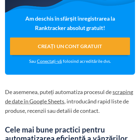
Am deschis în sfârșit înregistrarea la
Ranktracker absolut gratuit!
CREAȚI UN CONT GRATUIT
Sau
Conectați-vă
folosind acreditările dvs.
De asemenea, puteți automatiza procesul de
scraping
de date în Google Sheets
, introducând rapid liste de
produse, recenzii sau detalii de contact.
Cele mai bune practici pentru
automatizarea eficientă a vânzărilor