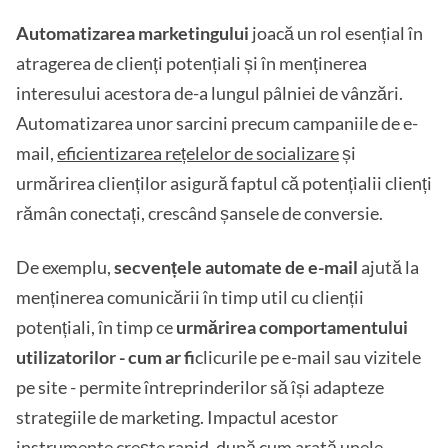
Automatizarea marketingului
joacă un rol esențial în
atragerea de clienți potențiali și în menținerea
interesului acestora de-a lungul pâlniei de vânzări.
Automatizarea unor sarcini precum campaniile de e-
mail,
eficientizarea rețelelor de socializare
și
urmărirea clienților asigură faptul că potențialii clienți
rămân conectați, crescând șansele de conversie.
De exemplu,
secvențele automate de e-mail
ajută la
menținerea comunicării în timp util cu clienții
potențiali, în timp ce
urmărirea comportamentului
utilizatorilor - cum ar fi
clicurile pe e-mail sau vizitele
pe site - permite întreprinderilor să își adapteze
strategiile de marketing. Impactul acestor
instrumente crește rapid, după cum arată unele