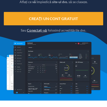
Aflați ce
vă
împiedică
site-ul dvs.
să se claseze.
CREAȚI UN CONT GRATUIT
Sau
Conectați-vă
folosind acreditările dvs.