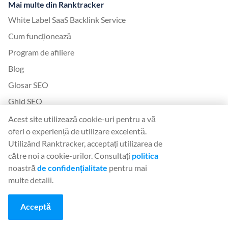
Mai multe din Ranktracker
White Label SaaS Backlink Service
Cum funcționează
Program de afiliere
Blog
Glosar SEO
Ghid SEO
Instrumente SEO gratuite
Acest site utilizează cookie-uri pentru a vă
oferi o experiență de utilizare excelentă.
Acord de guest post
Utilizând Ranktracker, acceptați utilizarea de
Istoricul actualizărilor algoritmului Google
către noi a cookie-urilor. Consultați
politica
noastră
de confidențialitate
pentru mai
Legal
multe detalii.
Termeni și condiții
Acceptă
Politica de confidențialitate