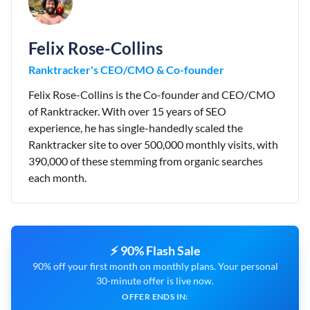
Felix Rose-Collins
Ranktracker's CEO/CMO & Co-founder
Felix Rose-Collins is the Co-founder and CEO/CMO
of Ranktracker. With over 15 years of SEO
experience, he has single-handedly scaled the
Ranktracker site to over 500,000 monthly visits, with
390,000 of these stemming from organic searches
each month.
⚡ 90% Flash Sale
90% off your first month on monthly plans. Your personal
30-minute offer is live now.
OFFER ENDS IN: