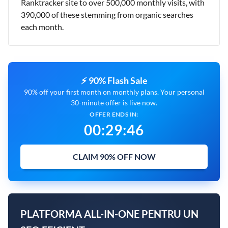
Ranktracker site to over 500,000 monthly visits, with
390,000 of these stemming from organic searches
each month.
⚡ 90% Flash Sale
90% off your first month on monthly plans. Your personal
30-minute offer is live now.
OFFER ENDS IN:
00
:
29
:
45
CLAIM 90% OFF NOW
PLATFORMA ALL-IN-ONE PENTRU UN