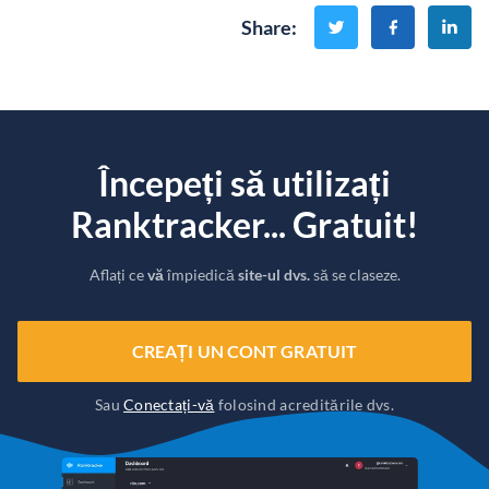
Share
:
Începeți să utilizați
Ranktracker... Gratuit!
Aflați ce
vă
împiedică
site-ul dvs.
să se claseze.
CREAȚI UN CONT GRATUIT
Sau
Conectați-vă
folosind acreditările dvs.