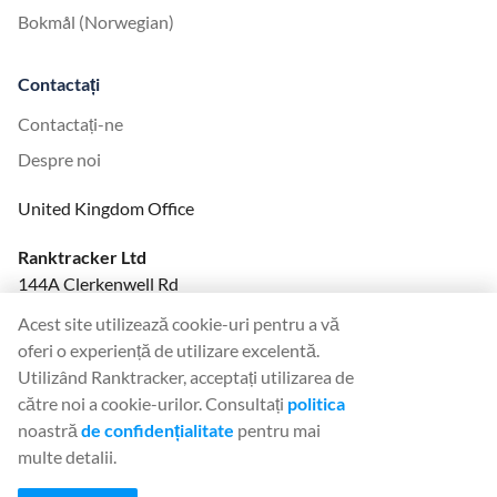
Bokmål (Norwegian)
Contactați
Contactați-ne
Despre noi
United Kingdom Office
Ranktracker Ltd
144A Clerkenwell Rd
London, EC1R 5DF
Acest site utilizează cookie-uri pentru a vă
Company No: 08820809
oferi o experiență de utilizare excelentă.
felix@ranktracker.com
Utilizând Ranktracker, acceptați utilizarea de
către noi a cookie-urilor. Consultați
politica
noastră
de confidențialitate
pentru mai
multe detalii.
2015 -
2026
© Ranktracker. All Rights Reserved.