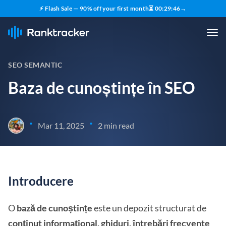
⚡ Flash Sale — 90% off your first month
⏳
00
:
29
:
45
→
SEO SEMANTIC
Baza de cunoștințe în SEO
•
•
Mar 11, 2025
2 min read
Introducere
O
bază de cunoștințe
este un depozit structurat de
conținut informațional, ghiduri, întrebări frecvente