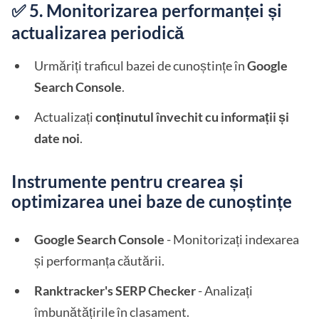
✅ 5. Monitorizarea performanței și
actualizarea periodică
Urmăriți traficul bazei de cunoștințe în
Google
Search Console
.
Actualizați
conținutul învechit cu informații și
date noi
.
Instrumente pentru crearea și
optimizarea unei baze de cunoștințe
Google Search Console
- Monitorizați indexarea
și performanța căutării.
Ranktracker's SERP Checker
- Analizați
îmbunătățirile în clasament.