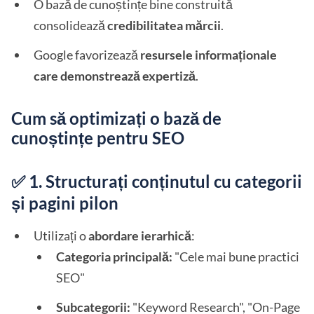
O bază de cunoștințe bine construită
consolidează
credibilitatea mărcii
.
Google favorizează
resursele informaționale
care demonstrează expertiză
.
Cum să optimizați o bază de
cunoștințe pentru SEO
✅ 1. Structurați conținutul cu categorii
și pagini pilon
Utilizați o
abordare ierarhică
:
Categoria principală:
"Cele mai bune practici
SEO"
Subcategorii:
"Keyword Research", "On-Page