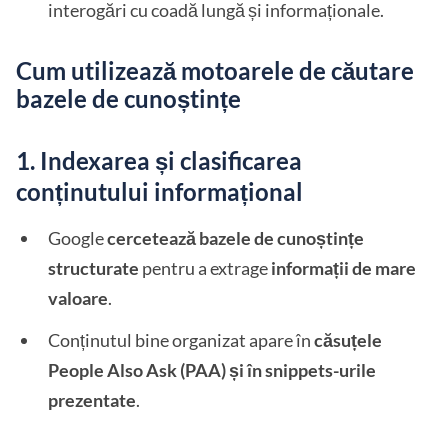
interogări cu coadă lungă și informaționale.
Cum utilizează motoarele de căutare
bazele de cunoștințe
1. Indexarea și clasificarea
conținutului informațional
Google
cercetează bazele de cunoștințe
structurate
pentru a extrage
informații de mare
valoare
.
Conținutul bine organizat apare în
căsuțele
People Also Ask (PAA) și în snippets-urile
prezentate
.