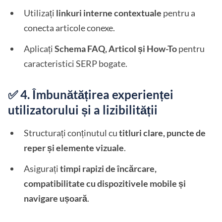
Utilizați
linkuri interne contextuale
pentru a
conecta articole conexe.
Aplicați
Schema FAQ, Articol și How-To
pentru
caracteristici SERP bogate.
✅ 4. Îmbunătățirea experienței
utilizatorului și a lizibilității
Structurați conținutul cu
titluri clare, puncte de
reper și elemente vizuale
.
Asigurați
timpi rapizi de încărcare,
compatibilitate cu dispozitivele mobile și
navigare ușoară
.