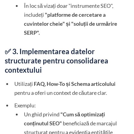
În loc să vizați doar "instrumente SEO",
includeți
"platforme de cercetare a
cuvintelor cheie" și "soluții de urmărire
SERP".
✅ 3. Implementarea datelor
structurate pentru consolidarea
contextului
Utilizați
FAQ, How-To și Schema articolului
pentru a oferi un context de căutare clar.
Exemplu:
Un ghid privind
"Cum să optimizați
conținutul SEO"
beneficiază de marcajul
structurat pentru a evidenția entitățile