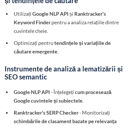
și tendințele de căutare
Utilizați
Google NLP API
și
Ranktracker's
Keyword Finder
pentru a analiza relațiile dintre
cuvintele cheie.
Optimizați pentru
tendințele și variațiile de
căutare emergente
.
Instrumente de analiză a lematizării și
SEO semantic
Google NLP API
- Înțelegeți
cum procesează
Google cuvintele și subiectele
.
Ranktracker's SERP Checker
- Monitorizați
schimbările de clasament bazate pe relevanța