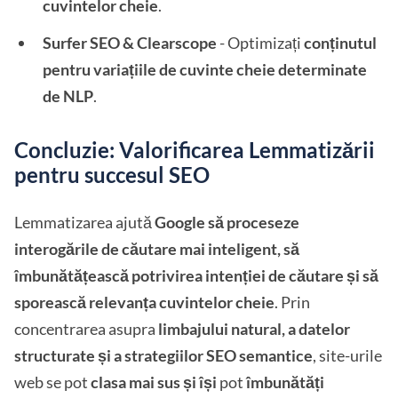
cuvintelor cheie
.
Surfer SEO & Clearscope
- Optimizați
conținutul
pentru variațiile de cuvinte cheie determinate
de NLP
.
Concluzie: Valorificarea Lemmatizării
pentru succesul SEO
Lemmatizarea ajută
Google să proceseze
interogările de căutare mai inteligent, să
îmbunătățească potrivirea intenției de căutare și să
sporească relevanța cuvintelor cheie
. Prin
concentrarea asupra
limbajului natural, a datelor
structurate și a strategiilor SEO semantice
, site-urile
web se pot
clasa mai sus și își
pot
îmbunătăți