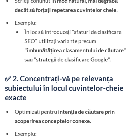
Scrieți conținut în
mod natural, mai degrabă
decât să forțați repetarea cuvintelor cheie
.
Exemplu:
În loc să introduceți "sfaturi de clasificare
SEO", utilizați variante precum
"îmbunătățirea clasamentului de căutare"
sau "strategii de clasificare Google".
✅ 2. Concentrați-vă pe relevanța
subiectului în locul cuvintelor-cheie
exacte
Optimizați pentru
intenția de căutare prin
acoperirea conceptelor conexe
.
Exemplu: