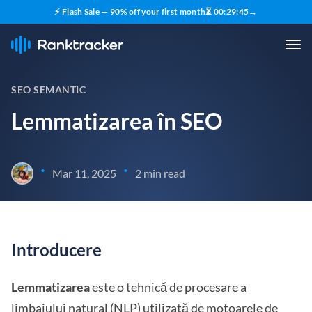
⚡ Flash Sale — 90% off your first month
⏳
00
:
29
:
45
→
SEO SEMANTIC
Lemmatizarea în SEO
•
•
Mar 11, 2025
2 min read
Introducere
Lemmatizarea
este o tehnică de procesare a
limbajului natural (NLP) utilizată de motoarele de