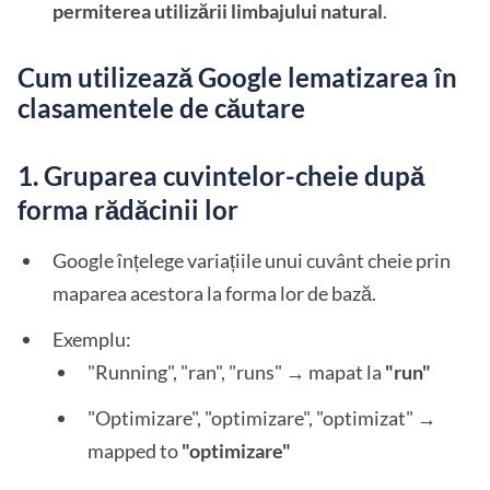
permiterea utilizării limbajului natural
.
Cum utilizează Google lematizarea în
clasamentele de căutare
1. Gruparea cuvintelor-cheie după
forma rădăcinii lor
Google înțelege variațiile unui cuvânt cheie prin
maparea acestora la forma lor de bază.
Exemplu:
"Running", "ran", "runs" → mapat la
"run"
"Optimizare", "optimizare", "optimizat" →
mapped to
"optimizare"