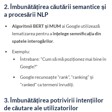
2. Îmbunătățirea căutării semantice și
a procesării NLP
Algoritmii BERT și MUM
ai Google utilizează
lematizarea pentru a
înțelege semnificația din
spatele interogărilor
.
Exemplu:
Întrebare: "Cum să mă poziționez mai bine în
Google?"
Google recunoaște "rank", "ranking" și
"ranked" ca termeni înrudiți.
3. Îmbunătățirea potrivirii intențiilor
de căutare ale utilizatorilor