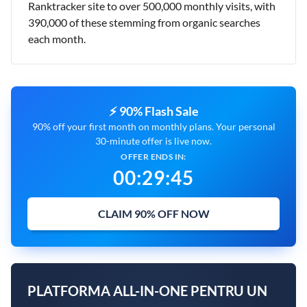
Ranktracker site to over 500,000 monthly visits, with
390,000 of these stemming from organic searches
each month.
⚡ 90% Flash Sale
90% off your first month on monthly plans. Your personal
30-minute offer is live now.
OFFER ENDS IN:
00
:
29
:
45
CLAIM 90% OFF NOW
PLATFORMA ALL-IN-ONE PENTRU UN