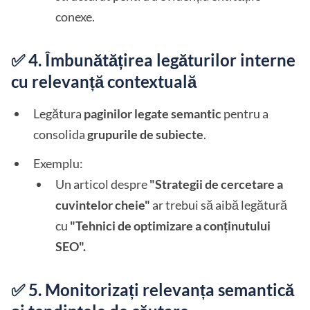
conexe.
✅ 4. Îmbunătățirea legăturilor interne
cu relevanță contextuală
Legătura
paginilor legate semantic
pentru a
consolida
grupurile de subiecte
.
Exemplu:
Un articol despre
"Strategii de cercetare a
cuvintelor cheie"
ar trebui să aibă legătură
cu
"Tehnici de optimizare a conținutului
SEO".
✅ 5. Monitorizați relevanța semantică