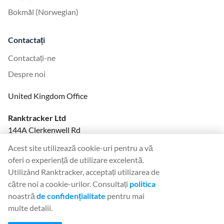
Bokmål (Norwegian)
Contactați
Contactați-ne
Despre noi
United Kingdom Office
Ranktracker Ltd
144A Clerkenwell Rd
London, EC1R 5DF
Acest site utilizează cookie-uri pentru a vă
Company No: 08820809
oferi o experiență de utilizare excelentă.
felix@ranktracker.com
Utilizând Ranktracker, acceptați utilizarea de
către noi a cookie-urilor. Consultați
politica
noastră
de confidențialitate
pentru mai
multe detalii.
2015 -
2026
© Ranktracker. All Rights Reserved.