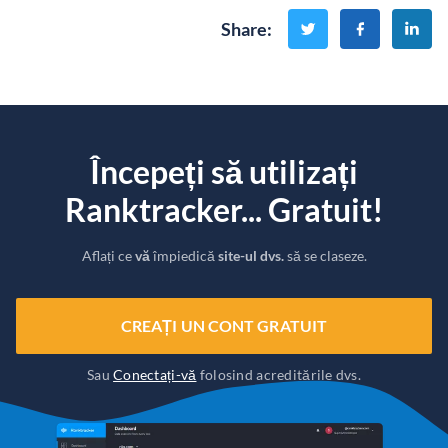
Share
:
Începeți să utilizați
Ranktracker... Gratuit!
Aflați ce
vă
împiedică
site-ul dvs.
să se claseze.
CREAȚI UN CONT GRATUIT
Sau
Conectați-vă
folosind acreditările dvs.