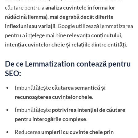
căutare pentru a
analiza cuvintele în forma lor
rădăcină (lemma), mai degrabă decât diferite
inflexiuni sau variații
. Google utilizează lemmatizarea
pentru a înțelege mai bine
relevanța conținutului,
intenția cuvintelor cheie și relațiile dintre entități
.
De ce Lemmatization contează pentru
SEO:
Îmbunătățește
căutarea semantică și
recunoașterea cuvintelor cheie
.
Îmbunătățește
potrivirea intenției de căutare
pentru interogările complexe
.
Reducerea
umplerii cu cuvinte cheie prin