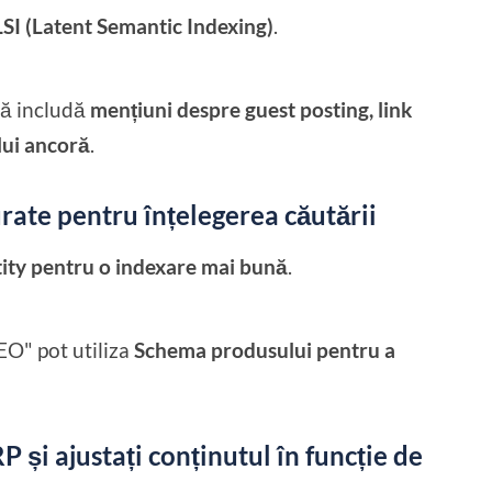
LSI (Latent Semantic Indexing)
.
 să includă
mențiuni despre guest posting, link
lui ancoră
.
urate pentru înțelegerea căutării
tity pentru o indexare mai bună
.
O" pot utiliza
Schema produsului pentru a
P și ajustați conținutul în funcție de