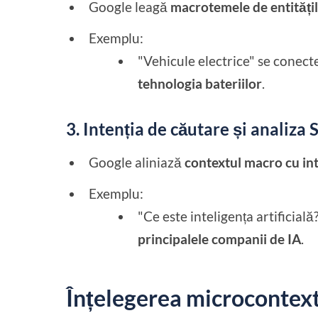
Google leagă
macrotemele de entitățil
Exemplu:
"Vehicule electrice" se conect
tehnologia bateriilor
.
3. Intenția de căutare și analiza
Google aliniază
contextul macro cu inte
Exemplu:
"Ce este inteligența artificia
principalele companii de IA
.
Înțelegerea microcontext