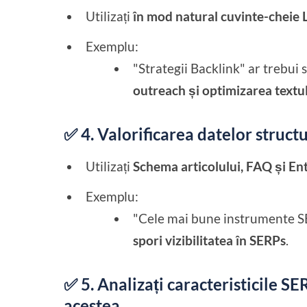
Utilizați
în mod natural cuvinte-cheie 
Exemplu:
"Strategii Backlink" ar trebui
outreach și optimizarea textu
✅ 4. Valorificarea datelor struct
Utilizați
Schema articolului, FAQ și En
Exemplu:
"Cele mai bune instrumente SE
spori vizibilitatea în SERPs
.
✅ 5. Analizați caracteristicile SER
acestea