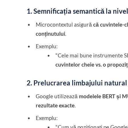
1. Semnificația semantică la nive
Microcontextul asigură
că cuvintele-c
conținutului
.
Exemplu:
"Cele mai bune instrumente 
cuvintelor cheie vs. o propozi
2. Prelucrarea limbajului natural
Google utilizează
modelele BERT și 
rezultate exacte
.
Exemplu:
"Cum vă poziționați pe Googl