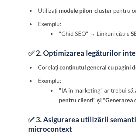
Utilizați
modele pilon-cluster
pentru or
Exemplu:
"Ghid SEO" → Linkuri către
S
✅ 2. Optimizarea legăturilor int
Corelați
conținutul general cu pagini de
Exemplu:
"IA în marketing" ar trebui să
pentru clienți" și "Generarea d
✅ 3. Asigurarea utilizării semant
microcontext