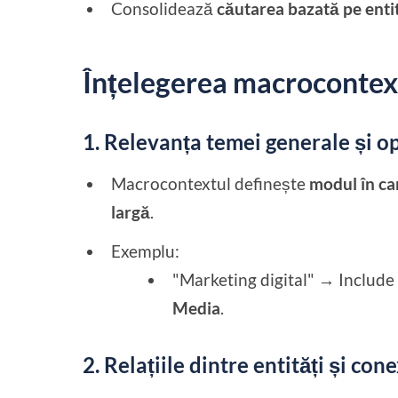
Consolidează
căutarea bazată pe enti
Înțelegerea macrocontex
1. Relevanța temei generale și o
Macrocontextul definește
modul în ca
largă
.
Exemplu:
"Marketing digital" → Includ
Media
.
2. Relațiile dintre entități și co