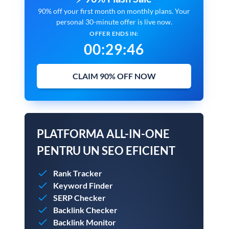
90% off your first month on monthly plans. Your
personal 30-minute offer is live now.
OFFER ENDS IN:
00
:
29
:
45
CLAIM 90% OFF NOW
PLATFORMA ALL-IN-ONE
PENTRU UN SEO EFICIENT
Rank Tracker
Keyword Finder
SERP Checker
Backlink Checker
Backlink Monitor