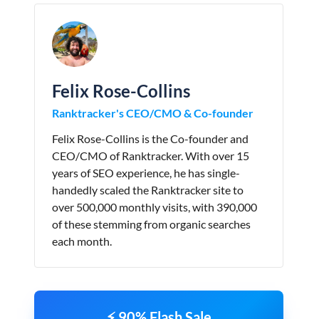
Felix Rose-Collins
Ranktracker's CEO/CMO & Co-founder
Felix Rose-Collins is the Co-founder and
CEO/CMO of Ranktracker. With over 15
years of SEO experience, he has single-
handedly scaled the Ranktracker site to
over 500,000 monthly visits, with 390,000
of these stemming from organic searches
each month.
⚡ 90% Flash Sale