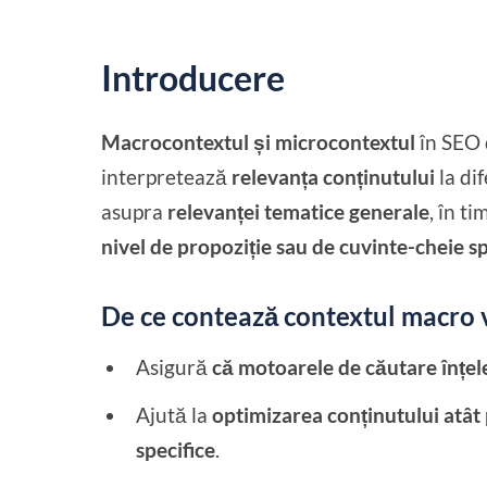
Introducere
Macrocontextul și microcontextul
în SEO 
interpretează
relevanța conținutului
la dif
asupra
relevanței tematice generale
, în t
nivel de propoziție sau de cuvinte-cheie sp
De ce contează contextul macro v
Asigură
că motoarele de căutare înțeleg
Ajută la
optimizarea conținutului atât 
specifice
.