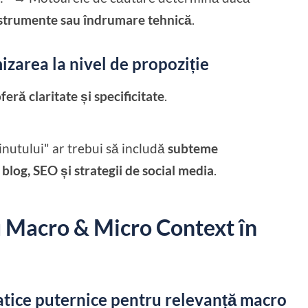
instrumente sau îndrumare tehnică
.
mizarea la nivel de propoziție
oferă claritate și specificitate
.
nutului" ar trebui să includă
subteme
e blog, SEO și strategii de social media
.
u Macro & Micro Context în
atice puternice pentru relevanță macro