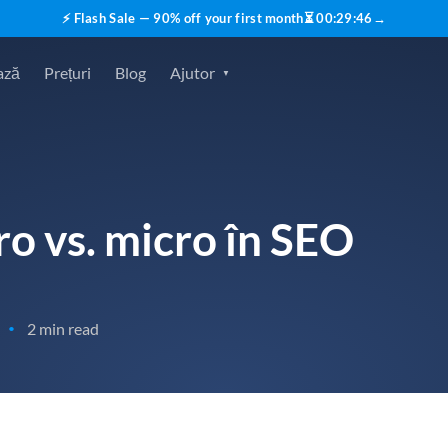
⚡ Flash Sale — 90% off your first month
⏳
00
:
29
:
45
→
ază
Prețuri
Blog
Ajutor
o vs. micro în SEO
2 min read
•