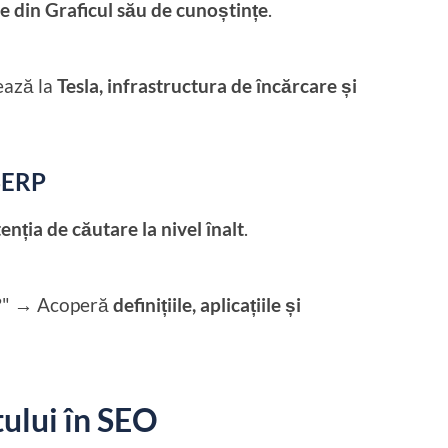
e din Graficul său de cunoștințe
.
ează la
Tesla, infrastructura de încărcare și
 SERP
nția de căutare la nivel înalt
.
lă?" → Acoperă
definițiile, aplicațiile și
ului în SEO