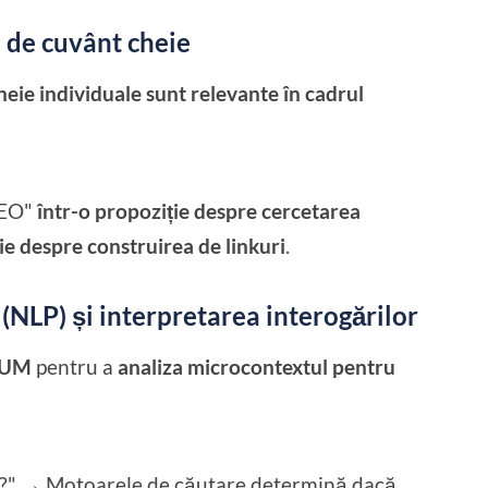
l de cuvânt cheie
heie individuale sunt relevante în cadrul
SEO"
într-o propoziție despre cercetarea
ție despre construirea de linkuri
.
 (NLP) și interpretarea interogărilor
MUM
pentru a
analiza microcontextul pentru
e?" → Motoarele de căutare determină dacă