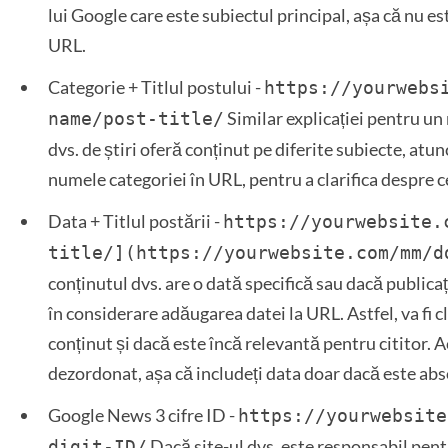
lui Google care este subiectul principal, așa că nu es
URL.
Categorie + Titlul postului -
https://yourwebs
Similar explicației pentru un
name/post-title/
dvs. de știri oferă conținut pe diferite subiecte, atunc
numele categoriei în URL, pentru a clarifica despre c
Data + Titlul postării -
https://yourwebsite.
title/](https://yourwebsite.com/mm/d
conținutul dvs. are o dată specifică sau dacă publicați 
în considerare adăugarea datei la URL. Astfel, va fi c
conținut și dacă este încă relevantă pentru cititor.
dezordonat, așa că includeți data doar dacă este abs
Google News 3 cifre ID -
https://yourwebsite
Dacă site-ul dvs. este responsabil pent
digit-ID/