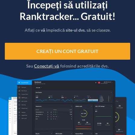
Începeți să utilizați
Ranktracker... Gratuit!
Aflați ce
vă
împiedică
site-ul dvs.
să se claseze.
CREAȚI UN CONT GRATUIT
Sau
Conectați-vă
folosind acreditările dvs.