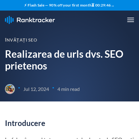
⚡ Flash Sale — 90% off your first month
⏳
00
:
29
:
45
→
ÎNVĂȚAȚI SEO
Realizarea de urls dvs. SEO
prietenos
•
•
Jul 12, 2024
4 min read
Introducere