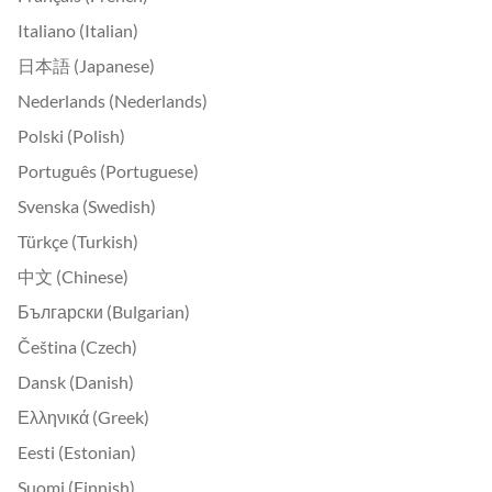
Italiano (Italian)
日本語 (Japanese)
Nederlands (Nederlands)
Polski (Polish)
Português (Portuguese)
Svenska (Swedish)
Türkçe (Turkish)
中文 (Chinese)
Български (Bulgarian)
Čeština (Czech)
Dansk (Danish)
Ελληνικά (Greek)
Eesti (Estonian)
Suomi (Finnish)