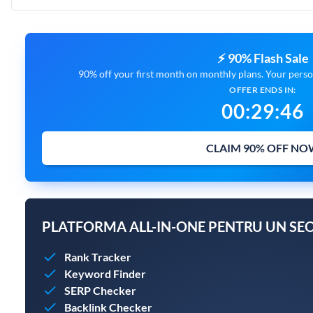
⚡ 90% Flash Sale
90% off your first month on monthly plans. Your person
OFFER ENDS IN:
00
:
29
:
45
CLAIM 90% OFF NO
PLATFORMA ALL-IN-ONE PENTRU UN SEO
Rank Tracker
Keyword Finder
SERP Checker
Backlink Checker