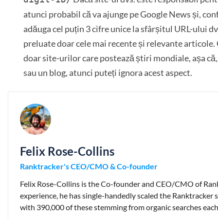
atunci probabil că va ajunge pe Google News și, conf
adăuga cel puțin 3 cifre unice la sfârșitul URL-ului dv
preluate doar cele mai recente și relevante articole. 
doar site-urilor care postează știri mondiale, așa că, 
sau un blog, atunci puteți ignora acest aspect.
Felix Rose-Collins
Ranktracker's CEO/CMO & Co-founder
Felix Rose-Collins is the Co-founder and CEO/CMO of Rank
experience, he has single-handedly scaled the Ranktracker s
with 390,000 of these stemming from organic searches eac