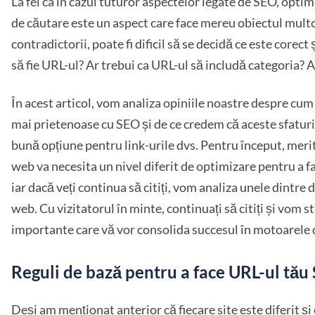
La fel ca în cazul tuturor aspectelor legate de SEO, opt
de căutare este un aspect care face mereu obiectul multor
contradictorii, poate fi dificil să se decidă ce este corect 
să fie URL-ul? Ar trebui ca URL-ul să includă categoria? 
În acest articol, vom analiza opiniile noastre despre cum 
mai prietenoase cu SEO și de ce credem că aceste sfaturi 
bună opțiune pentru link-urile dvs. Pentru început, merit
web va necesita un nivel diferit de optimizare pentru a f
iar dacă veți continua să citiți, vom analiza unele dintre d
web. Cu vizitatorul în minte, continuați să citiți și vom s
importante care vă vor consolida succesul în motoarele 
Reguli de bază pentru a face URL-ul tău
Deși am menționat anterior că fiecare site este diferit și c