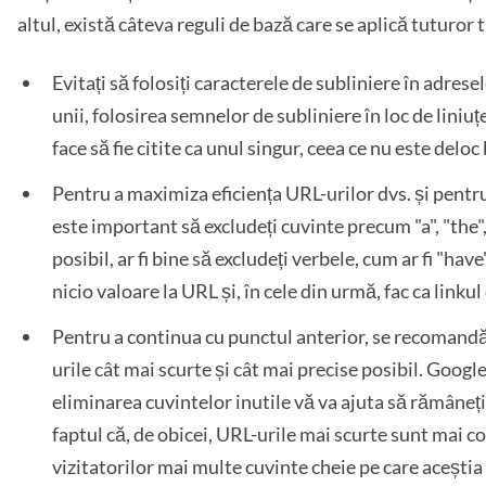
altul, există câteva reguli de bază care se aplică tuturor 
Evitați să folosiți caracterele de subliniere în adres
unii, folosirea semnelor de subliniere în loc de liniuț
face să fie citite ca unul singur, ceea ce nu este delo
Pentru a maximiza eficiența URL-urilor dvs. și pentru 
este important să excludeți cuvinte precum "a", "the"
posibil, ar fi bine să excludeți verbele, cum ar fi "hav
nicio valoare la URL și, în cele din urmă, fac ca linkul 
Pentru a continua cu punctul anterior, se recomandă
urile cât mai scurte și cât mai precise posibil. Googl
eliminarea cuvintelor inutile vă va ajuta să rămâneți
faptul că, de obicei, URL-urile mai scurte sunt mai c
vizitatorilor mai multe cuvinte cheie pe care aceștia 