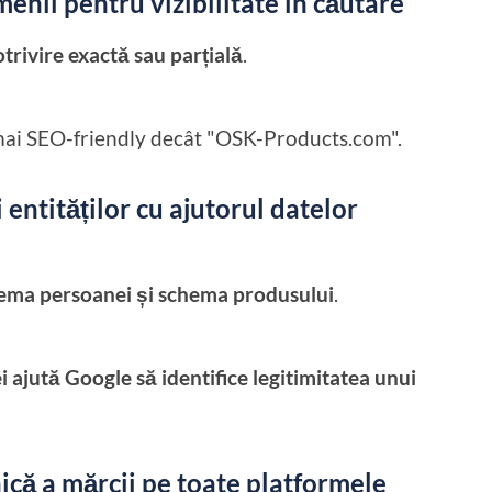
nii pentru vizibilitate în căutare
trivire exactă sau parțială
.
ai SEO-friendly decât "OSK-Products.com".
entităților cu ajutorul datelor
hema persoanei și schema produsului
.
ajută Google să identifice legitimitatea unui
ică a mărcii pe toate platformele