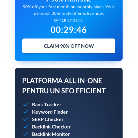
90% off your first month on monthly plans. Your
personal 30-minute offer is live now.
OFFER ENDS IN:
00
:
29
:
45
CLAIM 90% OFF NOW
PLATFORMA ALL-IN-ONE
PENTRU UN SEO EFICIENT
Rank Tracker
Keyword Finder
SERP Checker
Backlink Checker
Backlink Monitor