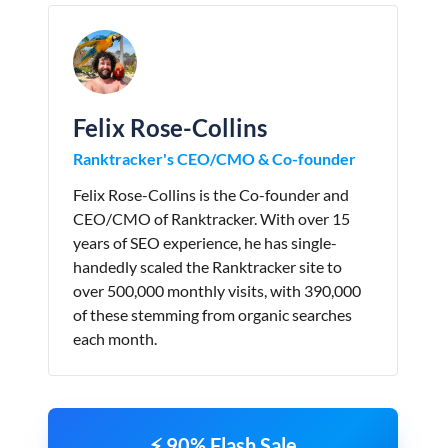
Felix Rose-Collins
Ranktracker's CEO/CMO & Co-founder
Felix Rose-Collins is the Co-founder and
CEO/CMO of Ranktracker. With over 15
years of SEO experience, he has single-
handedly scaled the Ranktracker site to
over 500,000 monthly visits, with 390,000
of these stemming from organic searches
each month.
⚡ 90% Flash Sale