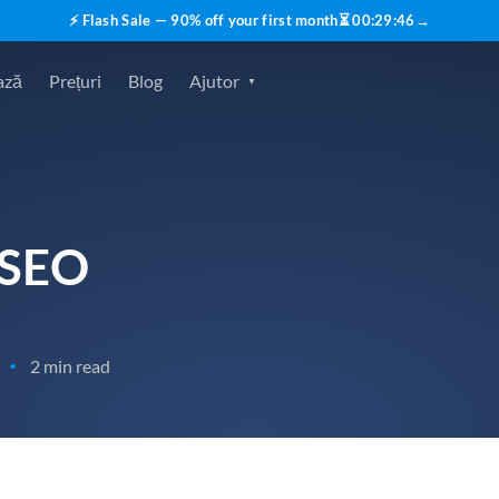
⚡ Flash Sale — 90% off your first month
⏳
00
:
29
:
45
→
ază
Prețuri
Blog
Ajutor
 SEO
2 min read
•