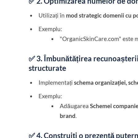
✅ 2. Optimizarea numelor de dome
Utilizați în
mod strategic domenii cu po
Exemplu:
"OrganicSkinCare.com" este m
✅ 3. Îmbunătățirea recunoașterii 
structurate
Implementați
schema organizației, sc
Exemplu:
Adăugarea
Schemei companiei 
brand
.
✅ 4. Construiți o prezență putern