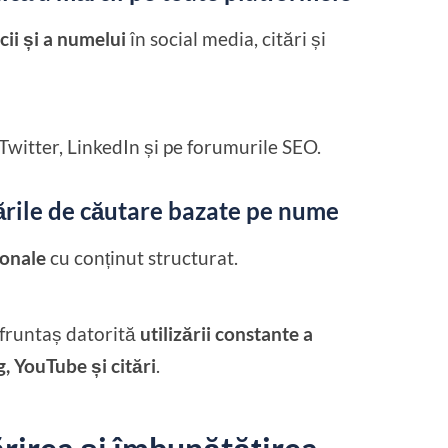
ii și a numelui
în social media, citări și
 Twitter, LinkedIn și pe forumurile SEO.
ările de căutare bazate pe nume
sonale
cu conținut structurat.
 fruntaș datorită
utilizării constante a
g, YouTube și citări
.