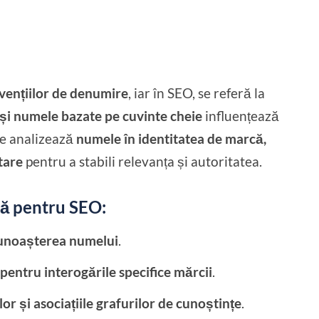
vențiilor de denumire
, iar în SEO, se referă la
 și numele bazate pe cuvinte cheie
influențează
le analizează
numele în identitatea de marcă,
tare
pentru a stabili relevanța și autoritatea.
tă pentru SEO:
ecunoașterea numelui
.
e pentru interogările specifice mărcii
.
or și asociațiile grafurilor de cunoștințe
.