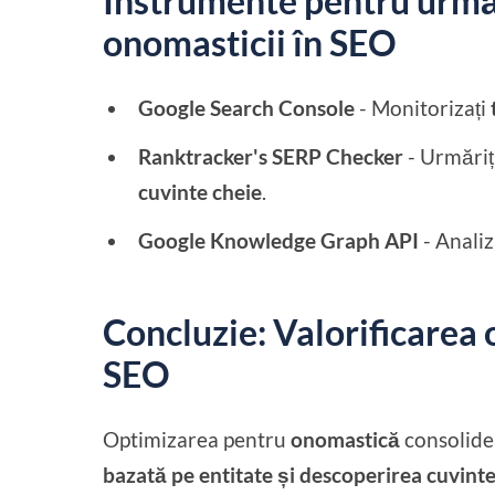
Instrumente pentru urmă
onomasticii în SEO
Google Search Console
- Monitorizați
Ranktracker's SERP Checker
- Urmăriț
cuvinte cheie
.
Google Knowledge Graph API
- Analiz
Concluzie: Valorificarea
SEO
Optimizarea pentru
onomastică
consolid
bazată pe entitate și descoperirea cuvint