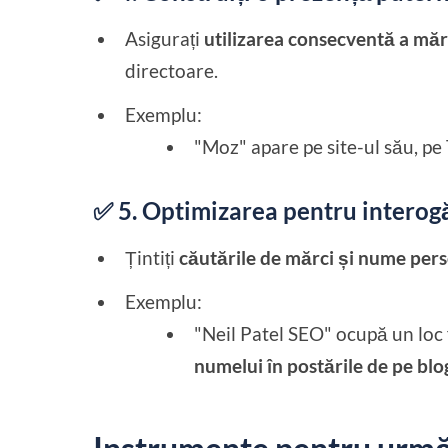
Asigurați
utilizarea consecventă a mărc
directoare.
Exemplu:
"Moz" apare pe site-ul său, pe
✅ 5. Optimizarea pentru interog
Țintiți
căutările de mărci și nume per
Exemplu:
"Neil Patel SEO" ocupă un loc
numelui în postările de pe blo