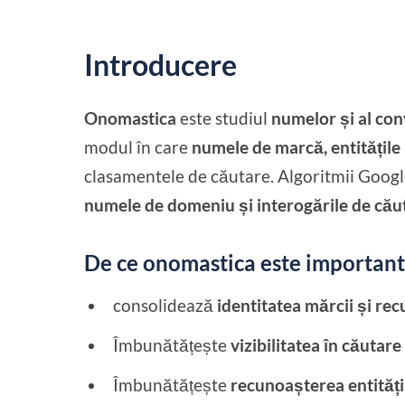
Introducere
Onomastica
este studiul
numelor și al con
modul în care
numele de marcă, entitățile
clasamentele de căutare. Algoritmii Goog
numele de domeniu și interogările de cău
De ce onomastica este importan
consolidează
identitatea mărcii și r
Îmbunătățește
vizibilitatea în căutar
Îmbunătățește
recunoașterea entitățil