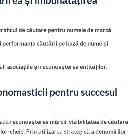
rirea și îmbunătățirea
traficul de căutare pentru numele de marcă
.
i
performanța căutării pe bază de nume și
ați
asociațiile și recunoașterea entităților
.
 onomasticii pentru succesul
ează
recunoașterea mărcii, vizibilitatea de căutare
elor-cheie
. Prin utilizarea strategică
a denumirilor