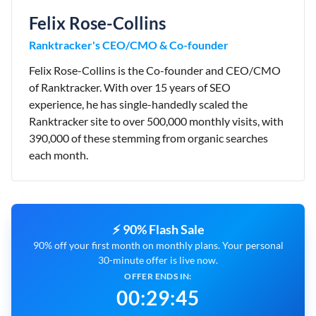
Felix Rose-Collins
Ranktracker's CEO/CMO & Co-founder
Felix Rose-Collins is the Co-founder and CEO/CMO
of Ranktracker. With over 15 years of SEO
experience, he has single-handedly scaled the
Ranktracker site to over 500,000 monthly visits, with
390,000 of these stemming from organic searches
each month.
⚡ 90% Flash Sale
90% off your first month on monthly plans. Your personal
30-minute offer is live now.
OFFER ENDS IN:
00
:
29
:
45