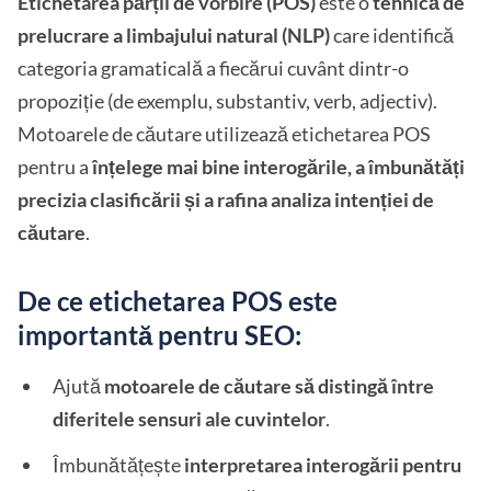
Etichetarea părții de vorbire (POS)
este o
tehnică de
prelucrare a limbajului natural (NLP)
care identifică
categoria gramaticală a fiecărui cuvânt dintr-o
propoziție (de exemplu, substantiv, verb, adjectiv).
Motoarele de căutare utilizează etichetarea POS
pentru a
înțelege mai bine interogările, a îmbunătăți
precizia clasificării și a rafina analiza intenției de
căutare
.
De ce etichetarea POS este
importantă pentru SEO:
Ajută
motoarele de căutare să distingă între
diferitele sensuri ale cuvintelor
.
Îmbunătățește
interpretarea interogării pentru