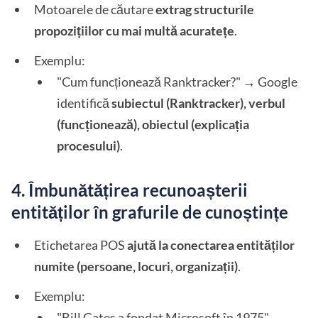
Motoarele de căutare
extrag structurile
propozițiilor cu mai multă acuratețe
.
Exemplu:
"Cum funcționează Ranktracker?" → Google
identifică
subiectul (Ranktracker), verbul
(funcționează), obiectul (explicația
procesului)
.
4. Îmbunătățirea recunoașterii
entităților în grafurile de cunoștințe
Etichetarea POS
ajută la conectarea entităților
numite (persoane, locuri, organizații)
.
Exemplu:
"Bill Gates a fondat Microsoft în 1975". →