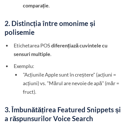
comparație
.
2. Distincția între omonime și
polisemie
Etichetarea POS
diferențiază cuvintele cu
sensuri multiple
.
Exemplu:
"Acțiunile Apple sunt în creștere" (acțiuni =
acțiuni) vs. "Mărul are nevoie de apă" (măr =
fruct).
3. Îmbunătățirea Featured Snippets și
a răspunsurilor Voice Search