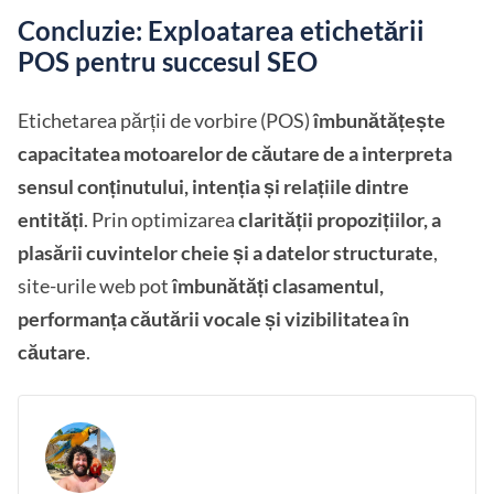
Concluzie: Exploatarea etichetării
POS pentru succesul SEO
Etichetarea părții de vorbire (POS)
îmbunătățește
capacitatea motoarelor de căutare de a interpreta
sensul conținutului, intenția și relațiile dintre
entități
. Prin optimizarea
clarității propozițiilor, a
plasării cuvintelor cheie și a datelor structurate
,
site-urile web pot
îmbunătăți clasamentul,
performanța căutării vocale și vizibilitatea în
căutare
.