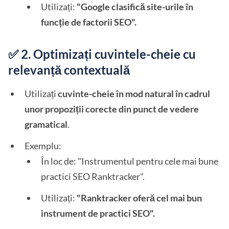
Utilizați:
"Google clasifică site-urile în
funcție de factorii SEO".
✅ 2. Optimizați cuvintele-cheie cu
relevanță contextuală
Utilizați
cuvinte-cheie în mod natural în cadrul
unor propoziții corecte din punct de vedere
gramatical
.
Exemplu:
În loc de: "Instrumentul pentru cele mai bune
practici SEO Ranktracker".
Utilizați:
"Ranktracker oferă cel mai bun
instrument de practici SEO".