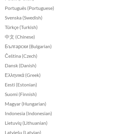
Português (Portuguese)
Svenska (Swedish)
Türkçe (Turkish)
中文 (Chinese)
Български (Bulgarian)
Čeština (Czech)
Dansk (Danish)
Ελληνικά (Greek)
Eesti (Estonian)
Suomi (Finnish)
Magyar (Hungarian)
Indonesia (Indonesian)
Lietuvių (Lithuanian)
Latviešu (Latvian)