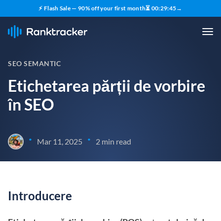
⚡ Flash Sale — 90% off your first month
⏳
00
:
29
:
45
→
SEO SEMANTIC
Etichetarea părții de vorbire
în SEO
•
•
Mar 11, 2025
2 min read
Introducere