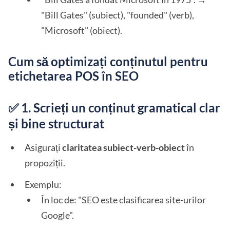
"Bill Gates" (subiect), "founded" (verb),
"Microsoft" (obiect).
Cum să optimizați conținutul pentru
etichetarea POS în SEO
✅ 1. Scrieți un conținut gramatical clar
și bine structurat
Asigurați
claritatea subiect-verb-obiect
în
propoziții.
Exemplu:
În loc de: "SEO este clasificarea site-urilor
Google".