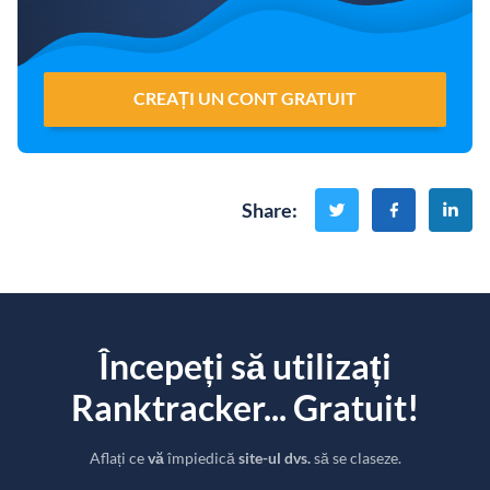
CREAȚI UN CONT GRATUIT
Share
:
Începeți să utilizați
Ranktracker... Gratuit!
Aflați ce
vă
împiedică
site-ul dvs.
să se claseze.