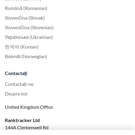
Română (Romanian)
Slovenčina (Slovak)
Slovenščina (Slovenian)
Українська (Ukrainian)
한국어 (Korean)
Bokmål (Norwegian)
Contactați
Contactați-ne
Despre noi
United Kingdom Office
Ranktracker Ltd
144A Clerkenwell Rd
London, EC1R 5DF