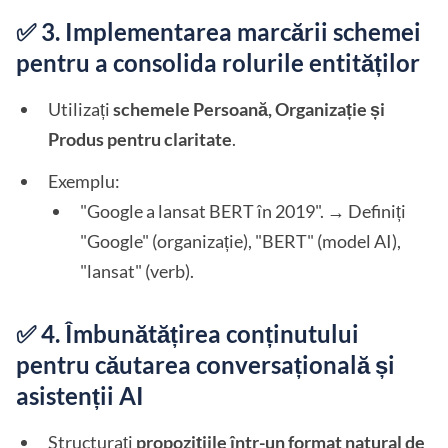
✅ 3. Implementarea marcării schemei
pentru a consolida rolurile entităților
Utilizați
schemele Persoană, Organizație și
Produs pentru claritate
.
Exemplu:
"Google a lansat BERT în 2019". → Definiți
"Google" (organizație), "BERT" (model AI),
"lansat" (verb).
✅ 4. Îmbunătățirea conținutului
pentru căutarea conversațională și
asistenții AI
Structurați
propozițiile într-un format natural de