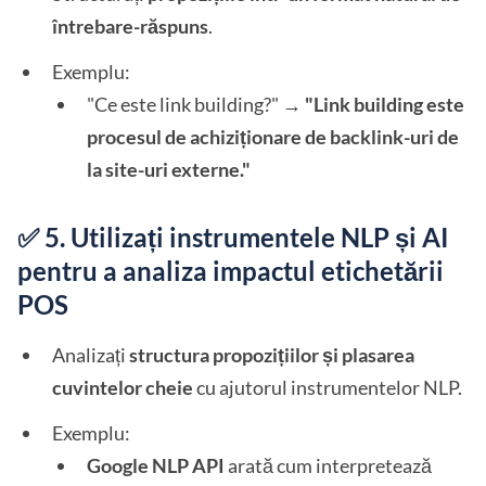
întrebare-răspuns
.
Exemplu:
"Ce este link building?" →
"Link building este
procesul de achiziționare de backlink-uri de
la site-uri externe."
✅ 5. Utilizați instrumentele NLP și AI
pentru a analiza impactul etichetării
POS
Analizați
structura propozițiilor și plasarea
cuvintelor cheie
cu ajutorul instrumentelor NLP.
Exemplu:
Google NLP API
arată cum interpretează