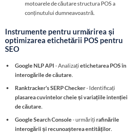
motoarele de căutare structura POS a
conținutului dumneavoastră.
Instrumente pentru urmărirea și
optimizarea etichetării POS pentru
SEO
Google NLP API
- Analizați
etichetarea POS în
interogările de căutare
.
Ranktracker's SERP Checker
- Identificați
plasarea cuvintelor cheie și variațiile intenției
de căutare
.
Google Search Console
- urmăriți
rafinările
interogării și recunoașterea entităților
.