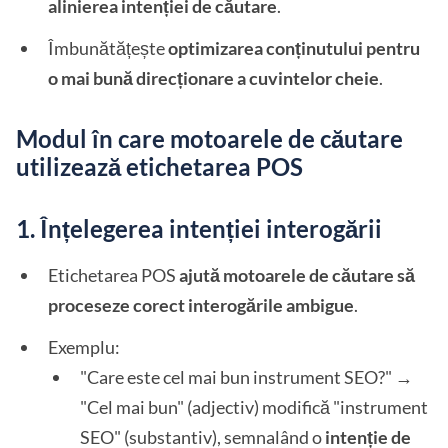
alinierea intenției de căutare
.
Îmbunătățește
optimizarea conținutului pentru
o mai bună direcționare a cuvintelor cheie
.
Modul în care motoarele de căutare
utilizează etichetarea POS
1. Înțelegerea intenției interogării
Etichetarea POS
ajută motoarele de căutare să
proceseze corect interogările ambigue
.
Exemplu:
"Care este cel mai bun instrument SEO?" →
"Cel mai bun" (adjectiv) modifică "instrument
SEO" (substantiv), semnalând o
intenție de