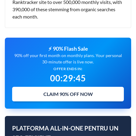
Ranktracker site to over 500,000 monthly visits, with
390,000 of these stemming from organic searches
each month.
⚡ 90% Flash Sale
90% off your first month on monthly plans. Your personal
30-minute offer is live now.
OFFER ENDS IN:
00
:
29
:
44
CLAIM 90% OFF NOW
PLATFORMA ALL-IN-ONE PENTRU UN