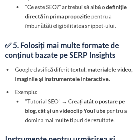
"Ce este SEO?" ar trebui să aibă o
definiție
directă în prima propoziție
pentru a
îmbunătăți eligibilitatea snippet-ului.
✅ 5. Folosiți mai multe formate de
conținut bazate pe SERP Insights
Google clasifică diferit
textul, materialele video,
imaginile și instrumentele interactive
.
Exemplu:
"Tutorial SEO" → Creați
atât o postare pe
blog, cât și un videoclip YouTube
pentru a
domina mai multe tipuri de rezultate.
Instrumente pentru urmărirea și