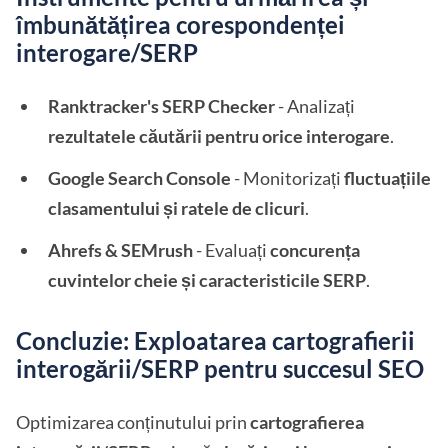
îmbunătățirea corespondenței
interogare/SERP
Ranktracker's SERP Checker
- Analizați
rezultatele căutării pentru orice interogare
.
Google Search Console
- Monitorizați
fluctuațiile
clasamentului și ratele de clicuri
.
Ahrefs & SEMrush
- Evaluați
concurența
cuvintelor cheie și caracteristicile SERP
.
Concluzie: Exploatarea cartografierii
interogării/SERP pentru succesul SEO
Optimizarea conținutului prin
cartografierea