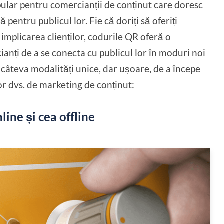
lar pentru comercianții de conținut care doresc
 pentru publicul lor. Fie că doriți să oferiți
 implicarea clienților, codurile QR oferă o
anți de a se conecta cu publicul lor în moduri noi
 câteva modalități unice, dar ușoare, de a începe
or
dvs. de
marketing de conținut
:
ine și cea offline