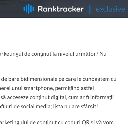
rketingul de conținut la nivelul următor? Nu
 de bare bidimensionale pe care le cunoaștem cu
amerei unui smartphone, permițând astfel
ă acceseze conținut digital, cum ar fi informații
luri de social media; lista nu are sfârșit!
arketingului de conținut cu coduri QR și vă vom