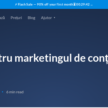
⚡ Flash Sale — 90% off your first month
⏳
00
:
29
:
40
→
ază
Prețuri
Blog
Ajutor
tru marketingul de conț
6 min read
•