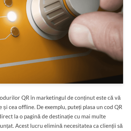
i codurilor QR în marketingul de conținut este că vă
e și cea offline. De exemplu, puteți plasa un cod QR
direct la o pagină de destinație cu mai multe
unțat. Acest lucru elimină necesitatea ca clienții să