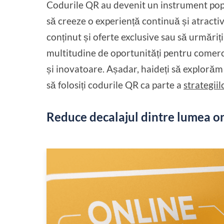
Codurile QR au devenit un instrument popu
să creeze o experiență continuă și atractivă
conținut și oferte exclusive sau să urmăriți
multitudine de oportunități pentru comerci
și inovatoare. Așadar, haideți să explorăm
să folosiți codurile QR ca parte a
strategiil
Reduce decalajul dintre lumea onl