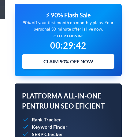
⚡ 90% Flash Sale
90% off your first month on monthly plans. Your
personal 30-minute offer is live now.
OFFER ENDS IN:
00
:
29
:
40
CLAIM 90% OFF NOW
PLATFORMA ALL-IN-ONE
PENTRU UN SEO EFICIENT
Rank Tracker
Keyword Finder
SERP Checker