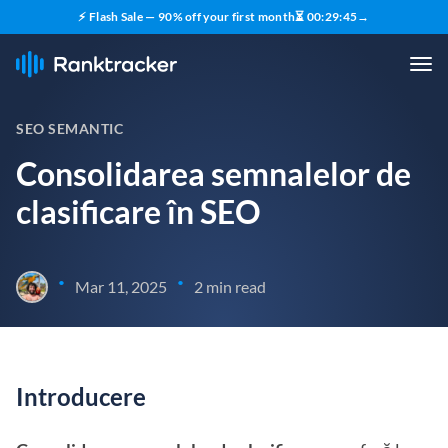
⚡ Flash Sale — 90% off your first month
⏳
00
:
29
:
44
→
SEO SEMANTIC
Consolidarea semnalelor de
clasificare în SEO
•
•
Mar 11, 2025
2 min read
Introducere