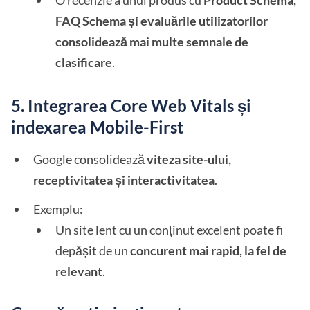
O recenzie a unui produs cu
Product Schema,
FAQ Schema și evaluările utilizatorilor
consolidează mai multe semnale de
clasificare
.
5. Integrarea Core Web Vitals și
indexarea Mobile-First
Google consolidează
viteza site-ului,
receptivitatea și interactivitatea
.
Exemplu:
Un site lent cu un conținut excelent poate fi
depășit de un
concurent mai rapid, la fel de
relevant
.