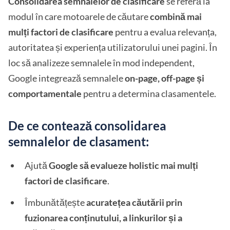
Consolidarea semnalelor de clasificare
se referă la
modul în care motoarele de căutare
combină mai
mulți factori de clasificare
pentru a evalua relevanța,
autoritatea și experiența utilizatorului unei pagini. În
loc să analizeze semnalele în mod independent,
Google integrează semnalele
on-page, off-page și
comportamentale
pentru a determina clasamentele.
De ce contează consolidarea
semnalelor de clasament:
Ajută
Google să evalueze holistic mai mulți
factori de clasificare
.
Îmbunătățește
acuratețea căutării prin
fuzionarea conținutului, a linkurilor și a