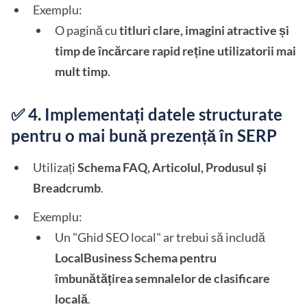
Exemplu:
O pagină cu
titluri clare, imagini atractive și
timp de încărcare rapid reține utilizatorii mai
mult timp
.
✅ 4. Implementați datele structurate
pentru o mai bună prezență în SERP
Utilizați
Schema FAQ, Articolul, Produsul și
Breadcrumb
.
Exemplu:
Un "Ghid SEO local" ar trebui să includă
LocalBusiness Schema pentru
îmbunătățirea semnalelor de clasificare
locală
.