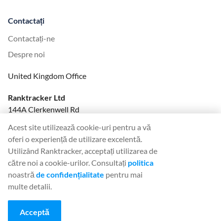
Contactați
Contactați-ne
Despre noi
United Kingdom Office
Ranktracker Ltd
144A Clerkenwell Rd
London, EC1R 5DF
Acest site utilizează cookie-uri pentru a vă
Company No: 08820809
oferi o experiență de utilizare excelentă.
felix@ranktracker.com
Utilizând Ranktracker, acceptați utilizarea de
către noi a cookie-urilor. Consultați
politica
noastră
de confidențialitate
pentru mai
multe detalii.
2015 -
2026
© Ranktracker. All Rights Reserved.
Acceptă