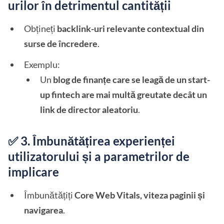
urilor în detrimentul cantității
Obțineți
backlink-uri relevante contextual din
surse de încredere
.
Exemplu:
Un
blog de finanțe care se leagă de un start-
up fintech are mai multă greutate decât un
link de director aleatoriu
.
✅ 3. Îmbunătățirea experienței
utilizatorului și a parametrilor de
implicare
Îmbunătățiți
Core Web Vitals, viteza paginii și
navigarea
.