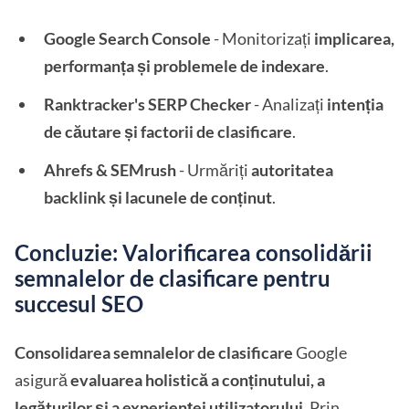
Google Search Console
- Monitorizați
implicarea,
performanța și problemele de indexare
.
Ranktracker's SERP Checker
- Analizați
intenția
de căutare și factorii de clasificare
.
Ahrefs & SEMrush
- Urmăriți
autoritatea
backlink și lacunele de conținut
.
Concluzie: Valorificarea consolidării
semnalelor de clasificare pentru
succesul SEO
Consolidarea semnalelor de clasificare
Google
asigură
evaluarea holistică a conținutului, a
legăturilor și a experienței utilizatorului
. Prin