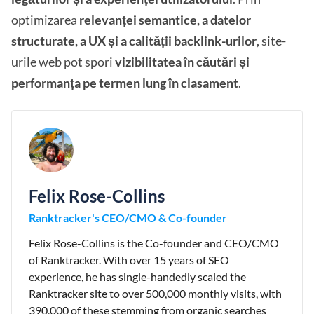
optimizarea
relevanței semantice, a datelor
structurate, a UX și a calității backlink-urilor
, site-
urile web pot spori
vizibilitatea în căutări și
performanța pe termen lung în clasament
.
Felix Rose-Collins
Ranktracker's CEO/CMO & Co-founder
Felix Rose-Collins is the Co-founder and CEO/CMO
of Ranktracker. With over 15 years of SEO
experience, he has single-handedly scaled the
Ranktracker site to over 500,000 monthly visits, with
390,000 of these stemming from organic searches