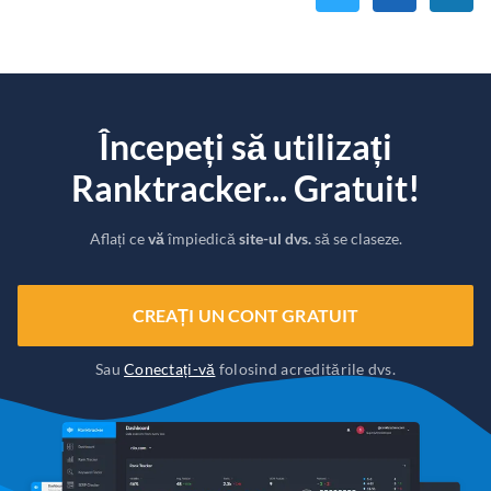
Începeți să utilizați
Ranktracker... Gratuit!
Aflați ce
vă
împiedică
site-ul dvs.
să se claseze.
CREAȚI UN CONT GRATUIT
Sau
Conectați-vă
folosind acreditările dvs.