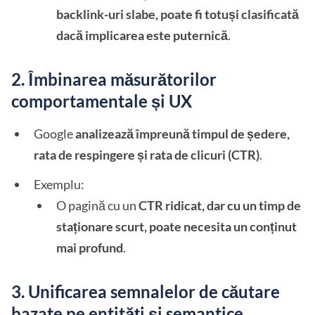
backlink-uri slabe, poate fi totuși clasificată
dacă implicarea este puternică
.
2. Îmbinarea măsurătorilor
comportamentale și UX
Google
analizează împreună timpul de ședere,
rata de respingere și rata de clicuri (CTR)
.
Exemplu:
O pagină cu un
CTR ridicat, dar cu un timp de
staționare scurt, poate necesita un conținut
mai profund
.
3. Unificarea semnalelor de căutare
bazate pe entități și semantice