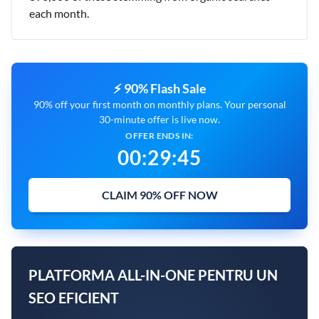
each month.
⚡ 90% Flash Sale
90% off your first month on monthly plans. Your personal
30-minute offer is live now.
OFFER ENDS IN:
00
:
29
:
44
CLAIM 90% OFF NOW
PLATFORMA ALL-IN-ONE PENTRU UN
SEO EFICIENT