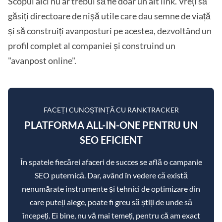
Scopul aici nu ar trebui să fie doar un alt link. Vreți să
găsiți directoare de nișă utile care dau semne de viață
și să construiți avanposturi pe acestea, dezvoltând un
profil complet al companiei și construind un
"avanpost online".
FACEȚI CUNOȘTINȚĂ CU RANKTRACKER
PLATFORMA ALL-IN-ONE PENTRU UN
SEO EFICIENT
În spatele fiecărei afaceri de succes se află o campanie
SEO puternică. Dar, având în vedere că există
nenumărate instrumente și tehnici de optimizare din
care puteți alege, poate fi greu să știți de unde să
începeți. Ei bine, nu vă mai temeți, pentru că am exact