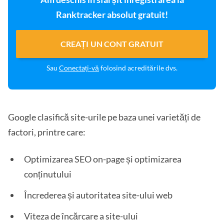
Ranktracker absolut gratuit!
CREAȚI UN CONT GRATUIT
Sau
Conectați-vă
folosind acreditările dvs.
Google clasifică site-urile pe baza unei varietăți de
factori, printre care:
Optimizarea SEO on-page și optimizarea
conținutului
Încrederea și autoritatea site-ului web
Viteza de încărcare a site-ului