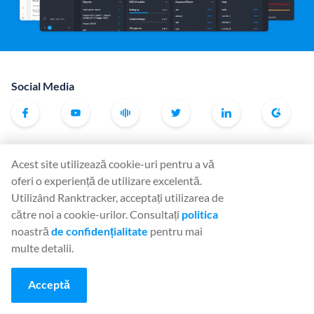
Social Media
Unelte
Acest site utilizează cookie-uri pentru a vă
Rank Tracker
oferi o experiență de utilizare excelentă.
Keyword Finder
Utilizând Ranktracker, acceptați utilizarea de
către noi a cookie-urilor. Consultați
politica
SERP Checker
noastră
de confidențialitate
pentru mai
Web Audit
multe detalii.
Backlink Checker
Acceptă
Backlink Monitor
Lista de verificare SEO