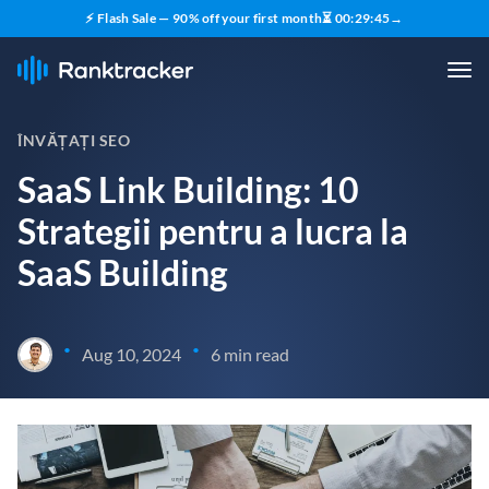
⚡ Flash Sale — 90% off your first month
⏳
00
:
29
:
43
→
ÎNVĂȚAȚI SEO
SaaS Link Building: 10
Strategii pentru a lucra la
SaaS Building
•
•
Aug 10, 2024
6 min read