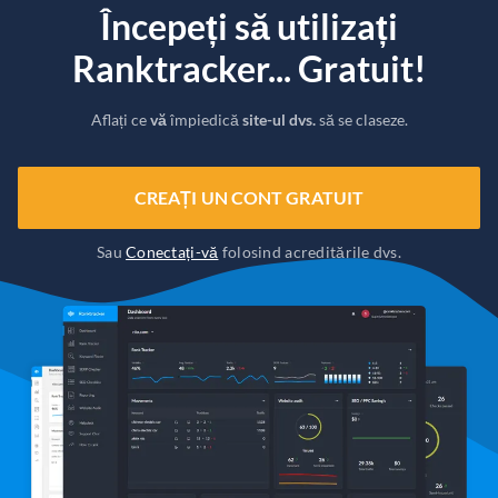
Începeți să utilizați
Ranktracker... Gratuit!
Aflați ce
vă
împiedică
site-ul dvs.
să se claseze.
CREAȚI UN CONT GRATUIT
Sau
Conectați-vă
folosind acreditările dvs.