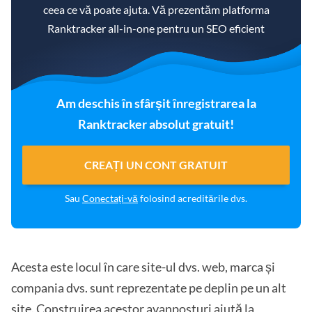
ceea ce vă poate ajuta. Vă prezentăm platforma
Ranktracker all-in-one pentru un SEO eficient
Am deschis în sfârșit înregistrarea la
Ranktracker absolut gratuit!
CREAȚI UN CONT GRATUIT
Sau
Conectați-vă
folosind acreditările dvs.
Acesta este locul în care site-ul dvs. web, marca și
compania dvs. sunt reprezentate pe deplin pe un alt
site. Construirea acestor avanposturi ajută la