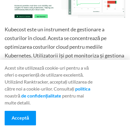
Kubecost este un instrument de gestionare a
costurilor în cloud. Acesta se concentrează pe
optimizarea costurilor cloud pentru mediile
Kubernetes. Utilizatorii își pot monitoriza și gestiona
cheltuielile pentru cloud. Sunt oferite informații
Acest site utilizează cookie-uri pentru a vă
despre implicațiile costurilor pentru infrastructura și
oferi o experiență de utilizare excelentă.
aplicațiile pe Kubernetes. Kubecost oferă vizibilitate
Utilizând Ranktracker, acceptați utilizarea de
către noi a cookie-urilor. Consultați
politica
asupra resurselor cloud, recomandări de rightsizing,
noastră
de confidențialitate
pentru mai
automatizare a optimizării costurilor și capacități de
multe detalii.
bugetare.
Acceptă
O caracteristică cheie a Kubecost este concentrarea