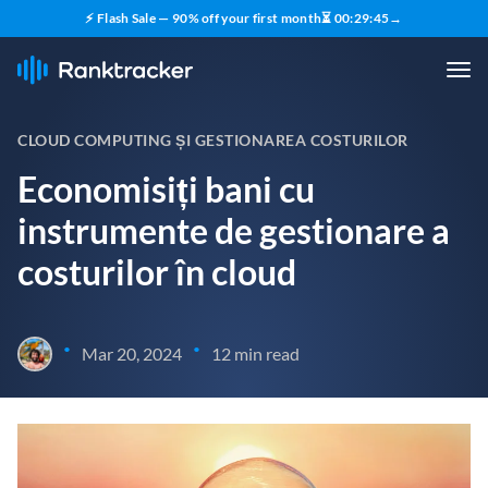
⚡ Flash Sale — 90% off your first month
⏳
00
:
29
:
44
→
CLOUD COMPUTING ȘI GESTIONAREA COSTURILOR
Economisiți bani cu
instrumente de gestionare a
costurilor în cloud
•
•
Mar 20, 2024
12 min read