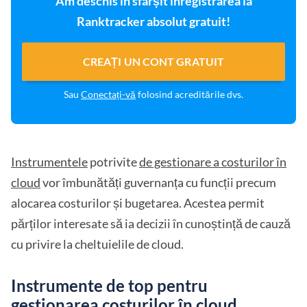
Am deschis în sfârșit înregistrarea la
Ranktracker absolut gratuit!
CREAȚI UN CONT GRATUIT
Sau
Conectați-vă
folosind acreditările dvs.
Instrumentele
potrivite
de gestionare a costurilor în
cloud
vor îmbunătăți guvernanța cu funcții precum
alocarea costurilor și bugetarea. Acestea permit
părților interesate să ia decizii în cunoștință de cauză
cu privire la cheltuielile de cloud.
Instrumente de top pentru
gestionarea costurilor în cloud