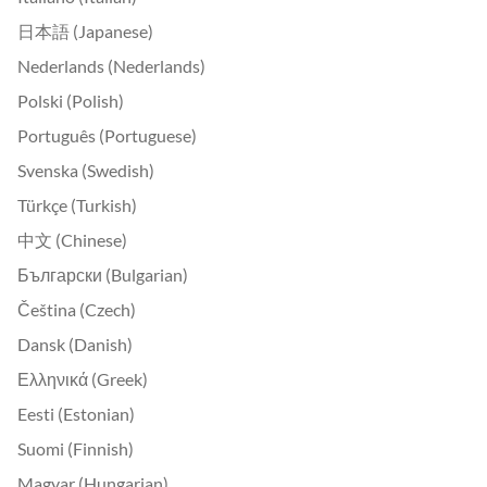
日本語 (Japanese)
Nederlands (Nederlands)
Polski (Polish)
Português (Portuguese)
Svenska (Swedish)
Türkçe (Turkish)
中文 (Chinese)
Български (Bulgarian)
Čeština (Czech)
Dansk (Danish)
Ελληνικά (Greek)
Eesti (Estonian)
Suomi (Finnish)
Magyar (Hungarian)