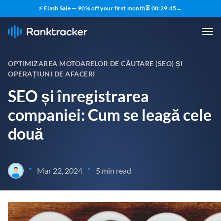
⚡ Flash Sale — 90% off your first month
⏳
00
:
29
:
44
→
OPTIMIZAREA MOTOARELOR DE CĂUTARE (SEO) ȘI
OPERAȚIUNI DE AFACERI
SEO și înregistrarea
companiei: Cum se leagă cele
două
•
•
Mar 22, 2024
5 min read