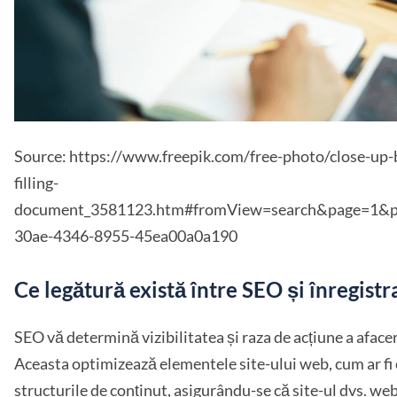
Source: https://www.freepik.com/free-photo/close-up-
filling-
document_3581123.htm#fromView=search&page=1&p
30ae-4346-8955-45ea00a0a190
Ce legătură există între SEO și înregist
SEO vă determină vizibilitatea și raza de acțiune a afac
Aceasta optimizează elementele site-ului web, cum ar fi c
structurile de conținut, asigurându-se că site-ul dvs. web