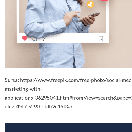
Sursa: https://www.freepik.com/free-photo/social-med
marketing-with-
applications_36295041.htm#fromView=search&page=
efc2-49f7-9c90-bfdb2c15f3ad