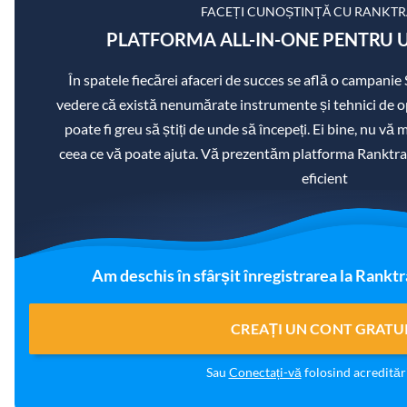
FACEȚI CUNOȘTINȚĂ CU RANKT
PLATFORMA ALL-IN-ONE PENTRU U
În spatele fiecărei afaceri de succes se află o campanie
vedere că există nenumărate instrumente și tehnici de op
poate fi greu să știți de unde să începeți. Ei bine, nu vă
ceea ce vă poate ajuta. Vă prezentăm platforma Ranktra
eficient
Am deschis în sfârșit înregistrarea la Ranktr
CREAȚI UN CONT GRATU
Sau
Conectați-vă
folosind acreditări