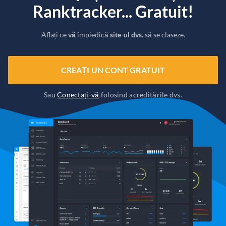
Ranktracker... Gratuit!
Aflați ce
vă
împiedică
site-ul dvs.
să se claseze.
CREAȚI UN CONT GRATUIT
Sau
Conectați-vă
folosind acreditările dvs.