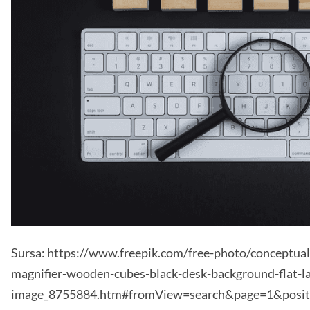
Sursa: https://www.freepik.com/free-photo/conceptual
magnifier-wooden-cubes-black-desk-background-flat-la
image_8755884.htm#fromView=search&page=1&posit