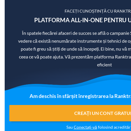
FACEȚI CUNOȘTINȚĂ CU RANKT
PLATFORMA ALL-IN-ONE PENTRU U
În spatele fiecărei afaceri de succes se află o campanie
vedere că există nenumărate instrumente și tehnici de op
poate fi greu să știți de unde să începeți. Ei bine, nu vă
ceea ce vă poate ajuta. Vă prezentăm platforma Ranktra
eficient
Am deschis în sfârșit înregistrarea la Ranktr
CREAȚI UN CONT GRATU
Sau
Conectați-vă
folosind acreditări